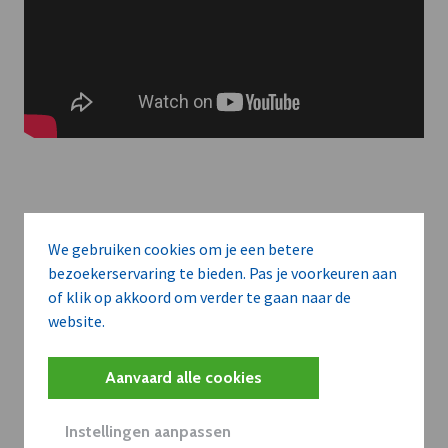
Meer context. Dieper begrip.
We gebruiken cookies om je een betere
bezoekerservaring te bieden. Pas je voorkeuren aan
Artikels zoals deze brengen het nieuws.
of klik op akkoord om verder te gaan naar de
website.
Met een dVO-abonnement krijgt u dat nieuws in de juiste
zakelijke context — met inzicht in sectoren, bedrijven en
Aanvaard alle cookies
strategische bewegingen.
WAAROM BEDRIJVEN DVO GEBRUIKEN
Instellingen aanpassen