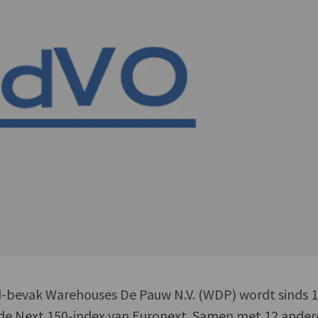
-bevak Warehouses De Pauw N.V. (WDP) wordt sinds 
de Next 150-index van Euronext. Samen met 12 ander