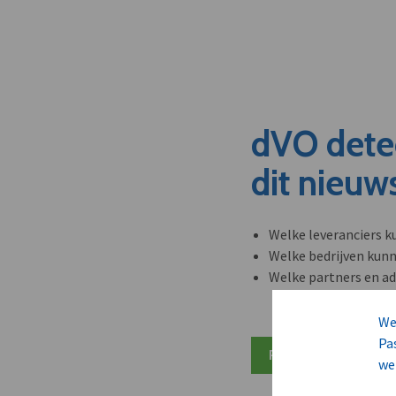
dVO dete
dit nieuw
Welke leveranciers k
Welke bedrijven kun
Welke partners en ad
We
Pa
Plan 20 min inzicht
we