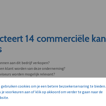
cteert 14 commerciële ka
s
unnen aan dit bedrijf verkopen?
nen klant worden van deze onderneming?
viseurs worden mogelijk relevant?
 gebruiken cookies om je een betere bezoekerservaring te bieden.
s je voorkeuren aan of klik op akkoord om verder te gaan naar de
bsite.