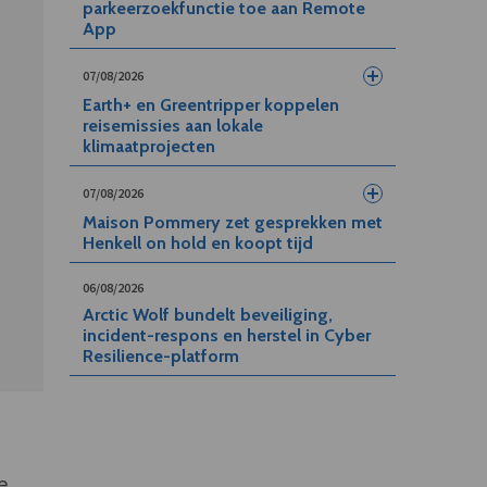
parkeerzoekfunctie toe aan Remote
App
07/08/2026
Earth+ en Greentripper koppelen
reisemissies aan lokale
klimaatprojecten
07/08/2026
Maison Pommery zet gesprekken met
Henkell on hold en koopt tijd
06/08/2026
Arctic Wolf bundelt beveiliging,
incident-respons en herstel in Cyber
Resilience-platform
1
e