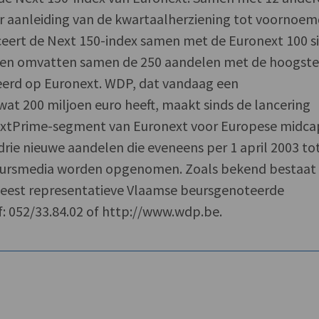
 aanleiding van de kwartaalherziening tot voornoe
ceert de Next 150-index samen met de Euronext 100 s
exen omvatten samen de 250 aandelen met de hoogst
eerd op Euronext. WDP, dat vandaag een
wat 200 miljoen euro heeft, maakt sinds de lancering
NextPrime-segment van Euronext voor Europese midca
drie nieuwe aandelen die eveneens per 1 april 2003 to
Beursmedia worden opgenomen. Zoals bekend bestaat
meest representatieve Vlaamse beursgenoteerde
: 052/33.84.02 of http://www.wdp.be.