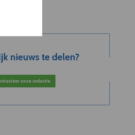
jk nieuws te delen?
ntacteer onze redactie