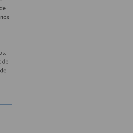
mde
inds
e
ps.
t de
 de