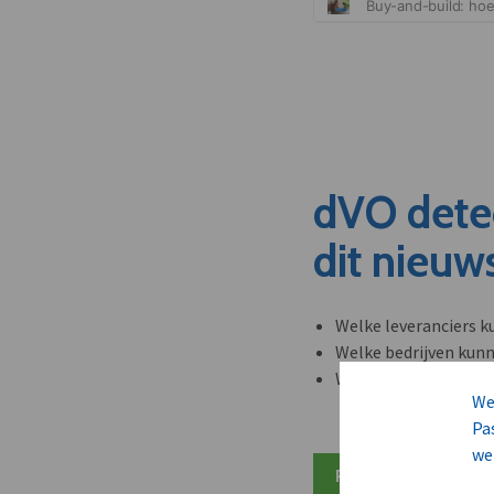
dVO dete
dit nieuw
Welke leveranciers k
Welke bedrijven kun
Welke partners en ad
We
Pa
we
Plan 20 min inzicht