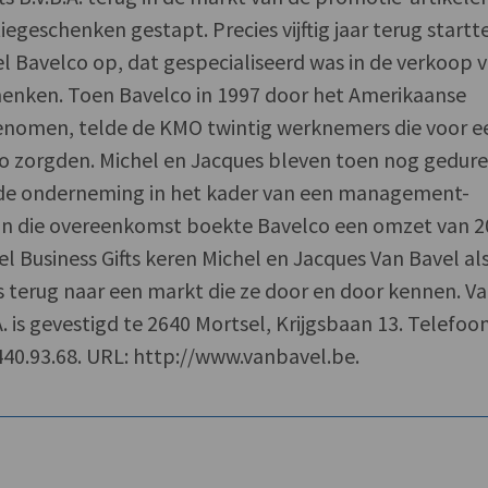
egeschenken gestapt. Precies vijftig jaar terug startt
l Bavelco op, dat gespecialiseerd was in de verkoop 
henken. Toen Bavelco in 1997 door het Amerikaanse
enomen, telde de KMO twintig werknemers die voor e
ro zorgden. Michel en Jacques bleven toen nog gedur
an de onderneming in het kader van een management-
van die overeenkomst boekte Bavelco een omzet van 2
l Business Gifts keren Michel en Jacques Van Bavel al
 terug naar een markt die ze door en door kennen. V
A. is gevestigd te 2640 Mortsel, Krijgsbaan 13. Telefoon
/440.93.68. URL: http://www.vanbavel.be.