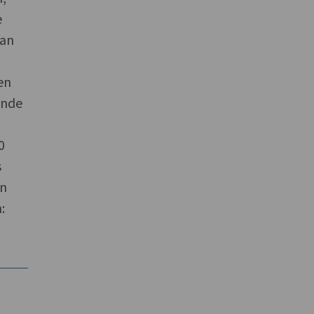
e
van
en
ende
0
s
an
: