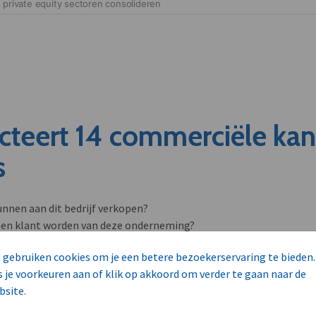
cteert 14 commerciële ka
s
unnen aan dit bedrijf verkopen?
nen klant worden van deze onderneming?
viseurs worden mogelijk relevant?
 gebruiken cookies om je een betere bezoekerservaring te bieden.
s je voorkeuren aan of klik op akkoord om verder te gaan naar de
bsite.