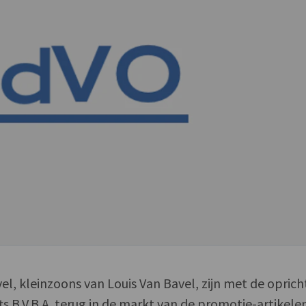
el, kleinzoons van Louis Van Bavel, zijn met de oprich
ts B.V.B.A. terug in de markt van de promotie-artikele