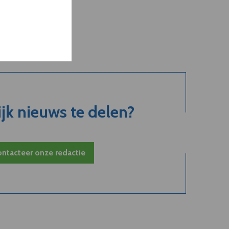
jk nieuws te delen?
ntacteer onze redactie