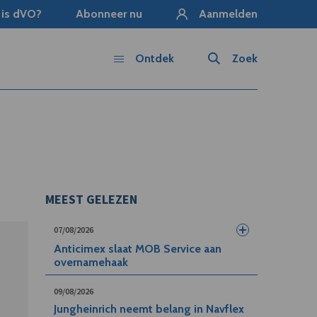
 is dVO?
Abonneer nu
Aanmelden
Ontdek
Zoek
MEEST GELEZEN
07/08/2026
Anticimex slaat MOB Service aan
overnamehaak
09/08/2026
Jungheinrich neemt belang in Navflex