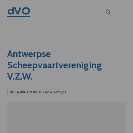
Antwerpse
Scheepvaartvereniging
V.Z.W.
01/04/2005 OM 00:00 - Luc Willemijns