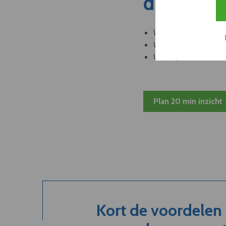
dit nieuw
Welke leveranciers k
Welke bedrijven kun
Welke partners en ad
Plan 20 min inzicht
Kort de voordelen