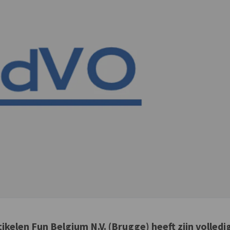
tikelen Fun Belgium N.V. (Brugge) heeft zijn volledi