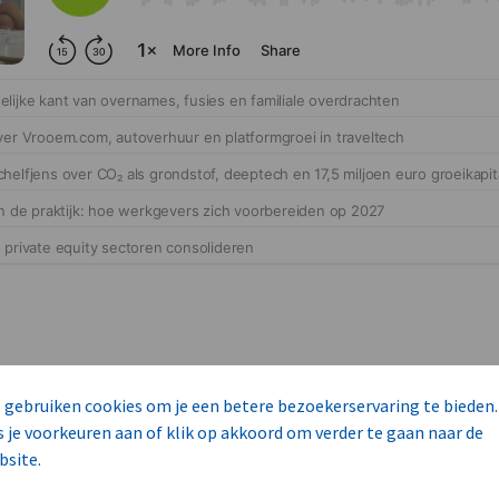
 gebruiken cookies om je een betere bezoekerservaring te bieden.
s je voorkeuren aan of klik op akkoord om verder te gaan naar de
cteert 14 commerciële ka
bsite.