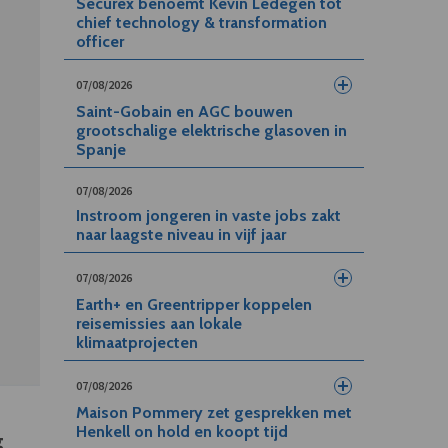
Securex benoemt Kevin Ledegen tot
chief technology & transformation
officer
07/08/2026
Saint-Gobain en AGC bouwen
grootschalige elektrische glasoven in
Spanje
07/08/2026
Instroom jongeren in vaste jobs zakt
naar laagste niveau in vijf jaar
07/08/2026
Earth+ en Greentripper koppelen
reisemissies aan lokale
klimaatprojecten
07/08/2026
Maison Pommery zet gesprekken met
Henkell on hold en koopt tijd
g