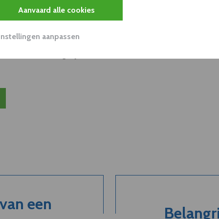
s
Aanvaard alle cookies
unnen aan dit bedrijf verkopen?
Instellingen aanpassen
nen klant worden van deze onderneming?
viseurs worden mogelijk relevant?
 van een
Belangri