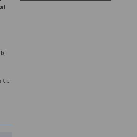
al
e
bij
ntie-