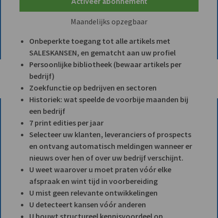
Activeer abonnement
Maandelijks opzegbaar
Onbeperkte toegang tot alle artikels met
SALESKANSEN, en gematcht aan uw profiel
Persoonlijke bibliotheek (bewaar artikels per
bedrijf)
Zoekfunctie op bedrijven en sectoren
Historiek: wat speelde de voorbije maanden bij
een bedrijf
7 print edities per jaar
Selecteer uw klanten, leveranciers of prospects
en ontvang automatisch meldingen wanneer er
nieuws over hen of over uw bedrijf verschijnt.
U weet waarover u moet praten vóór elke
afspraak en wint tijd in voorbereiding
U mist geen relevante ontwikkelingen
U detecteert kansen vóór anderen
U bouwt structureel kennisvoordeel op