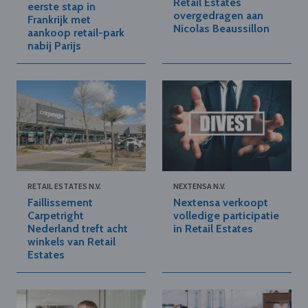
Retail Estates
eerste stap in
overgedragen aan
Frankrijk met
Nicolas Beaussillon
aankoop retail-park
nabij Parijs
RETAIL ESTATES N.V.
NEXTENSA N.V.
Faillissement
Nextensa verkoopt
Carpetright
volledige participatie
Nederland treft acht
in Retail Estates
winkels van Retail
Estates