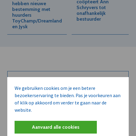
coöpteert Ann
hebben nieuwe
Schryvers tot
bestemming met
onafhankelijk
huurders
bestuurder
ToyChamp/Dreamland
en Jysk
Kort de voordelen
We gebruiken cookies om je een betere
bezoekerservaring te bieden. Pas je voorkeuren aan
van een
of klik op akkoord om verder te gaan naar de
abonnement...
website.
Aanvaard alle cookies