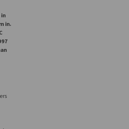
 in
m in.
EC
997
aan
ers