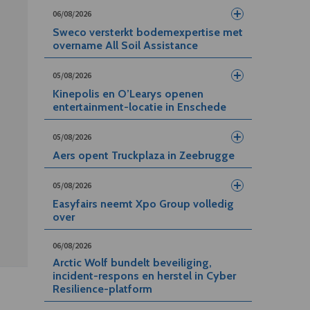
06/08/2026
Sweco versterkt bodemexpertise met
overname All Soil Assistance
05/08/2026
Kinepolis en O’Learys openen
entertainment-locatie in Enschede
05/08/2026
Aers opent Truckplaza in Zeebrugge
05/08/2026
Easyfairs neemt Xpo Group volledig
over
06/08/2026
Arctic Wolf bundelt beveiliging,
incident-respons en herstel in Cyber
Resilience-platform