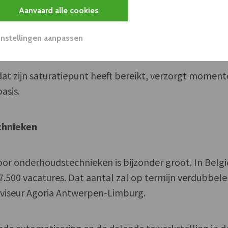
llen we meer dan 1.000 werknemers opleiden in
Aanvaard alle cookies
iddeld vijf dagen. Wat het onderwijs betreft, mikken
Instellingen aanpassen
ing met het RTC, op 200 docenten en 1.000 studenten”
 dat zijn saturatiepunt heeft bereikt, verzorgt moment
asis.
chnieken
or onderhoudstechnieken is bijzonder groot. In Belgi
500 vacatures. Dat aantal zal op termijn verdubbele
viseur Agoria Antwerpen-Limburg.