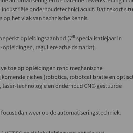
nde automatisering en de dalende tewerkstelling in d
an industriële onderhoudstechnici acuut. Dat tekort sit
ls op het vlak van technische kennis.
e
beperkt opleidingsaanbod (7
specialisatiejaar in
-opleidingen, reguliere arbeidsmarkt).
lve toe op opleidingen rond mechanische
jkomende niches (robotica, robotcalibratie en optisc
, laser-technologie en onderhoud CNC-gestuurde
 focust dan weer op de automatiseringstechniek.