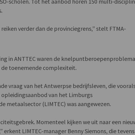
SO-scholen. Tot het aanbod horen 150 multi-disciplin
.
reiken verder dan de provinciegrens,” stelt FTMA-
tering in ANTTEC waren de knelpuntberoepenproblema
k de toenemende complexiteit.
de vraag van het Antwerpse bedrijfsleven, die voora
 opleidingsaanbod van het Limburgs
de metaalsector (LIMTEC) was aangewezen.
teitsgebrek. Momenteel kijken we uit naar een nieu
ie,” erkent LIMTEC-manager Benny Siemons, die tevens