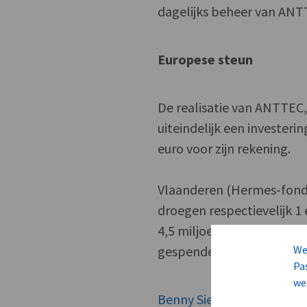
dagelijks beheer van AN
Europese steun
De realisatie van ANTTEC,
uiteindelijk een invester
euro voor zijn rekening.
Vlaanderen (Hermes-fonds
droegen respectievelijk 
4,5 miljoen euro. Nog een
gespendeerd.
We
Pa
we
Benny Siemons
: “ANTTEC 