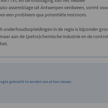
n ANTTEC en de inhuldiging van het nieuwe
auto-assemblage uit Antwerpen verdween, vormt voo
teen een probleem qua potentiële instroom.
 onderhoudsopleidingen in de regio is bijzonder groo
maar aan de (petro)chemische industrie en de contro
 het.
hoogte gebracht te worden van al hun nieuws.