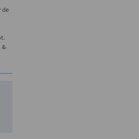
r de
t.
l &