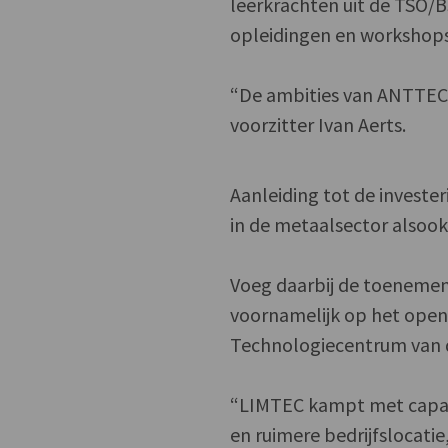
leerkrachten uit de TSO/B
opleidingen en workshops
“De ambities van ANTTEC 
voorzitter Ivan Aerts.
Aanleiding tot de inves
in de metaalsector alsoo
Voeg daarbij de toenemen
voornamelijk op het open
Technologiecentrum van 
“LIMTEC kampt met capaci
en ruimere bedrijfslocat