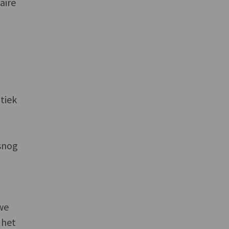
aire
tiek
lsnog
we
 het