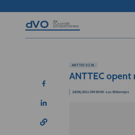
ANTTEC V.Z.W.
ANTTEC opent 
24/06/2011 OM 00:00 - Luc Willemijns