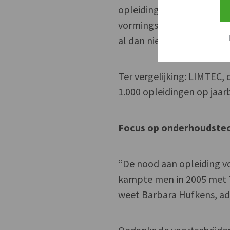
opleidingen. Jaarlijks wi
vormingstrajecten van gem
al dan niet in samenwerk
Ter vergelijking: LIMTEC,
1.000 opleidingen op jaarb
Focus op onderhoudste
“De nood aan opleiding vo
kampte men in 2005 met 7.
weet Barbara Hufkens, ad