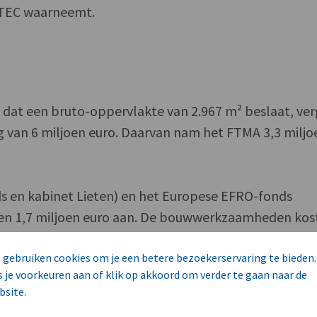
TTEC waarneemt.
 dat een bruto-oppervlakte van 2.967 m² beslaat, ve
ing van 6 miljoen euro. Daarvan nam het FTMA 3,3 miljo
 en kabinet Lieten) en het Europese EFRO-fonds
1 en 1,7 miljoen euro aan. De bouwwerkzaamheden kos
s 1,5 miljoen euro werd aan didactische apparatuur
 gebruiken cookies om je een betere bezoekerservaring te bieden.
s je voorkeuren aan of klik op akkoord om verder te gaan naar de
bsite.
organiseert open maar vooral maatspecifieke