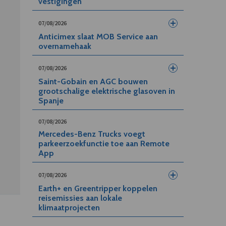
vestigingen
07/08/2026
Anticimex slaat MOB Service aan
overnamehaak
07/08/2026
Saint-Gobain en AGC bouwen
grootschalige elektrische glasoven in
Spanje
07/08/2026
Mercedes-Benz Trucks voegt
parkeerzoekfunctie toe aan Remote
App
07/08/2026
Earth+ en Greentripper koppelen
reisemissies aan lokale
klimaatprojecten