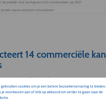
cteert 14 commerciële ka
s
unnen aan dit bedrijf verkopen?
nen klant worden van deze onderneming?
 gebruiken cookies om je een betere bezoekerservaring te bieden.
viseurs worden mogelijk relevant?
s je voorkeuren aan of klik op akkoord om verder te gaan naar de
bsite.