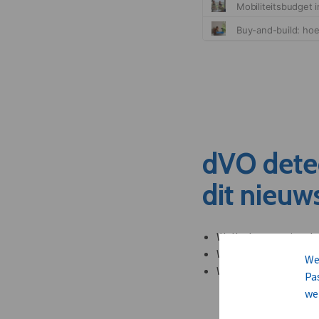
dVO dete
dit nieuw
Welke leveranciers k
Welke bedrijven kun
We
Welke partners en ad
Pa
we