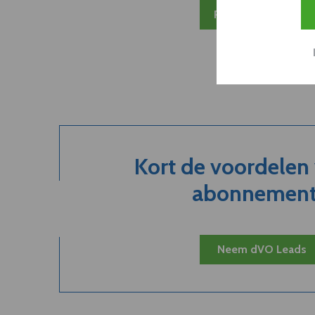
Plan 20 min inzicht
Kort de voordelen
abonnement.
Neem dVO Leads