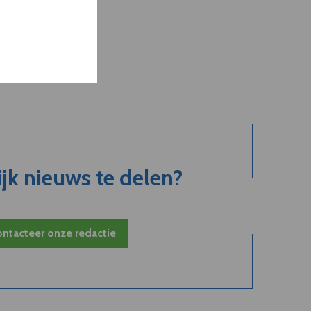
jk nieuws te delen?
ntacteer onze redactie