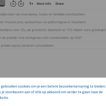
 gebruiken cookies om je een betere bezoekerservaring te bieden.
cteert 14 commerciële ka
s je voorkeuren aan of klik op akkoord om verder te gaan naar de
s
bsite.