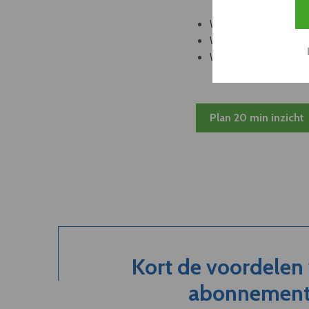
Welke leveranciers k
Welke bedrijven kun
Welke partners en ad
Plan 20 min inzicht
Kort de voordelen
abonnement.