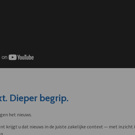
t. Dieper begrip.
ngen het nieuws.
krijgt u dat nieuws in de juiste zakelijke context — met inzicht i
n.