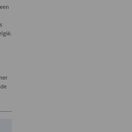
 een
s
lgië.
tner
 de