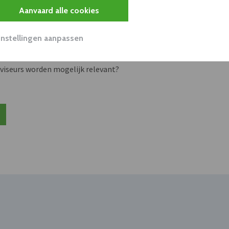
s
Aanvaard alle cookies
Instellingen aanpassen
unnen aan dit bedrijf verkopen?
nen klant worden van deze onderneming?
viseurs worden mogelijk relevant?