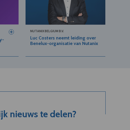
NUTANIX BELGIUM B.V.
Luc Costers neemt leiding over
y-
Benelux-organisatie van Nutanix
jk nieuws te delen?