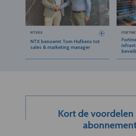
NTX B.V.
FORTINE
Fortine
NTX benoemt Tom Hufkens tot
infras
sales & marketing manager
beveil
Kort de voordelen
abonnement.