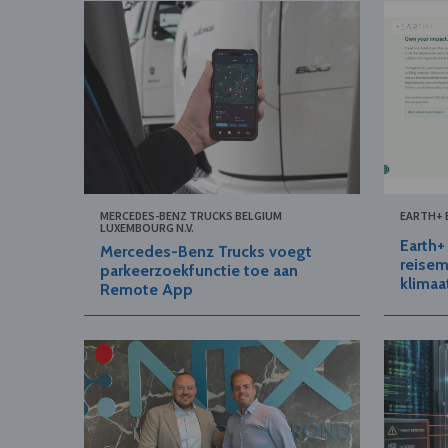
MERCEDES-BENZ TRUCKS BELGIUM
EARTH+ B
LUXEMBOURG N.V.
Earth+
Mercedes-Benz Trucks voegt
reisem
parkeerzoekfunctie toe aan
klimaa
Remote App