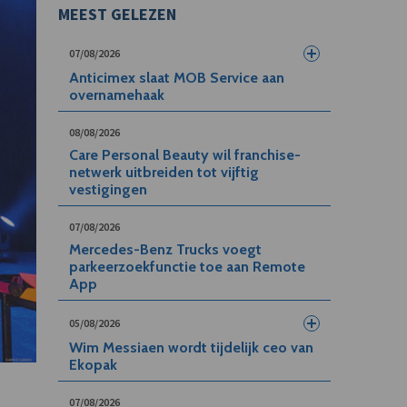
MEEST GELEZEN
07/08/2026
Anticimex slaat MOB Service aan
overnamehaak
08/08/2026
Care Personal Beauty wil franchise-
netwerk uitbreiden tot vijftig
vestigingen
07/08/2026
Mercedes-Benz Trucks voegt
parkeerzoekfunctie toe aan Remote
App
05/08/2026
Wim Messiaen wordt tijdelijk ceo van
Ekopak
07/08/2026