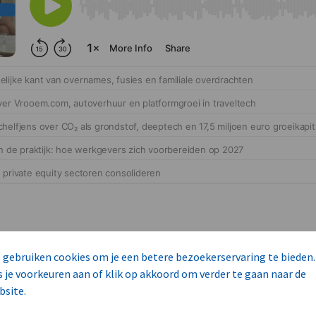
 gebruiken cookies om je een betere bezoekerservaring te bieden.
s je voorkeuren aan of klik op akkoord om verder te gaan naar de
bsite.
cteert 14 commerciële ka