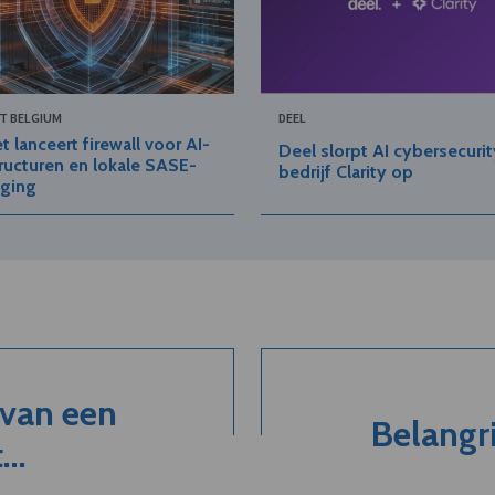
T BELGIUM
DEEL
t lanceert firewall voor AI-
Deel slorpt AI cybersecurit
tructuren en lokale SASE-
bedrijf Clarity op
iging
 van een
Belangri
..