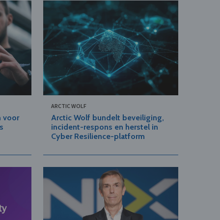
ARCTIC WOLF
n voor
Arctic Wolf bundelt beveiliging,
s
incident-respons en herstel in
Cyber Resilience-platform