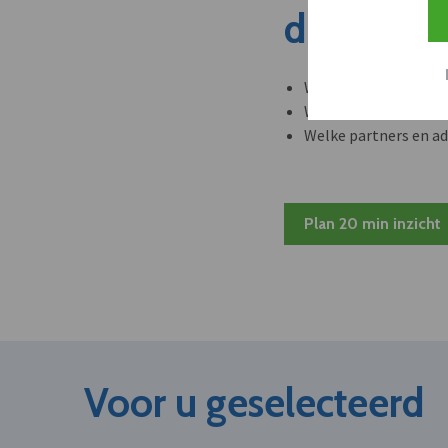
dit nieuw
Welke leveranciers k
Welke bedrijven kun
Welke partners en ad
Plan 20 min inzicht
Voor u geselecteerd