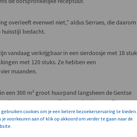
ens de oorspronkelijke receptuur.
ing overleeft evenwel niet,” aldus Serraes, die daarom
huisstijl bedacht.
jn vandaag verkrijgbaar in een sierdoosje met 18 stuk
kkingen met 120 stuks. Ze hebben een
vier maanden.
s in een 300 m² groot huurpand langsheen de Gentse
t-ondernemer neemt zelf de productie waar. Twee
erzorgen de manuele verpakking.
 gebruiken cookies om je een betere bezoekerservaring te bieden.
s je voorkeuren aan of klik op akkoord om verder te gaan naar de
bsite.
bbelen