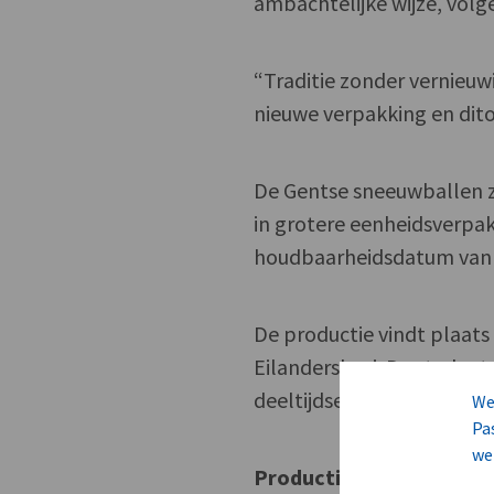
ambachtelijke wijze, volg
“Traditie zonder vernieuw
nieuwe verpakking en dito 
De Gentse sneeuwballen zi
in grotere eenheidsverpa
houdbaarheidsdatum van 
De productie vindt plaat
Eilanderskaai. De studen
deeltijdse medewerkers v
We
Pa
we
Productievolume verdu