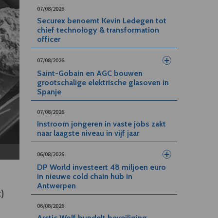
07/08/2026
Securex benoemt Kevin Ledegen tot
chief technology & transformation
officer
07/08/2026
Saint-Gobain en AGC bouwen
grootschalige elektrische glasoven in
Spanje
07/08/2026
Instroom jongeren in vaste jobs zakt
naar laagste niveau in vijf jaar
06/08/2026
DP World investeert 48 miljoen euro
in nieuwe cold chain hub in
Antwerpen
t)
e
06/08/2026
Arctic Wolf bundelt beveiliging,