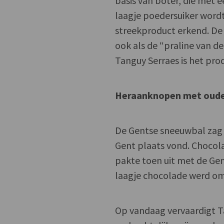
basis van boter, die met
laagje poedersuiker wordt
streekproduct erkend. De
ook als de “praline van d
Tanguy Serraes is het pro
Heraanknopen met oude 
De Gentse sneeuwbal zag 
Gent plaats vond. Chocol
pakte toen uit met de Gen
laagje chocolade werd o
Op vandaag vervaardigt T