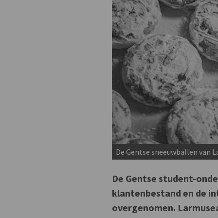
De Gentse sneeuwballen van La
De Gentse student-onde
klantenbestand en de in
overgenomen. Larmuseau