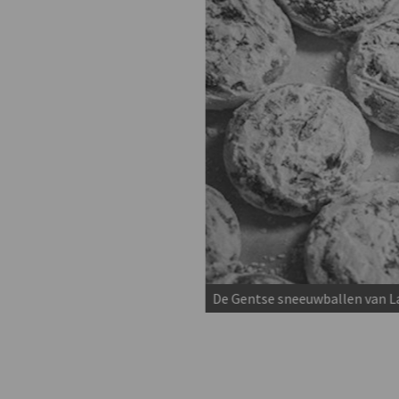
 Gentse stadsbestuur
De Gentse sneeuwballen van La