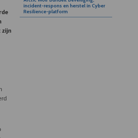
incident-respons en herstel in Cyber
erde
Resilience-platform
n
 zijn
m
erd
p