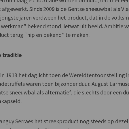
 een dun laagje chocolade worden omhuld, dat met ee
 afgewerkt. Sinds 2009 is de Gentse sneeuwbal als Vl
 jongste jaren verdween het product, dat in de volks
e werkman” bekend stond, ietwat uit beeld. Ambitie v
duct terug “hip en bekend” te maken.
traditie
in 1913 het daglicht toen de Wereldtentoonstelling i
adetruffels waren toen bijzonder duur. August Larmus
tse sneeuwbal als alternatief, die slechts door een d
mkapseld.
anguy Serraes het streekproduct nog steeds op dezel