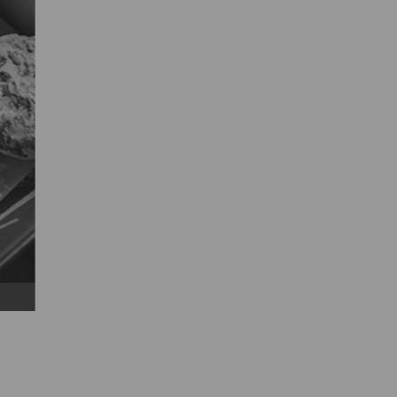
Het sneeuwballeninitiatief van Tanguy Serraes geniet 