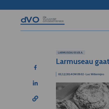
LARMUSEAU B.V.B.A.
Larmuseau gaat
03/12/2014 OM 09:02 - Luc Willemijns