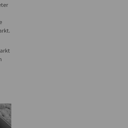
eter
e
rkt.
markt
n