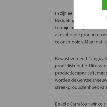
In zijn eerste seizoen pro
Bedoeling is dat volume z
termijn nevenproducten w
aanvullende producten wor
te ontplooien. Maar dat 
Bewust verdeelt Tanguy S
grootdistributie. Uiteraa
productiecapaciteit, maa
worden de Gentse sneeuwb
streekproductenhoek van 
Enkele Carrefour-winkels