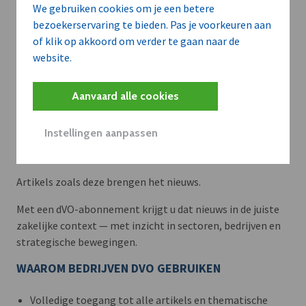
We gebruiken cookies om je een betere
bezoekerservaring te bieden. Pas je voorkeuren aan
of klik op akkoord om verder te gaan naar de
website.
Aanvaard alle cookies
Instellingen aanpassen
Meer context. Dieper begrip.
Artikels zoals deze brengen het nieuws.
Met een dVO-abonnement krijgt u dat nieuws in de juiste
zakelijke context — met inzicht in sectoren, bedrijven en
strategische bewegingen.
WAAROM BEDRIJVEN DVO GEBRUIKEN
Volledige toegang tot alle artikels en thematische