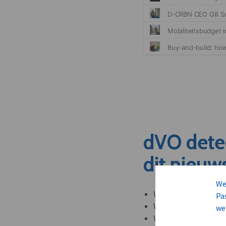
dVO dete
dit nieuw
We
Welke leveranciers k
Pa
Welke bedrijven kun
we
Welke partners en ad