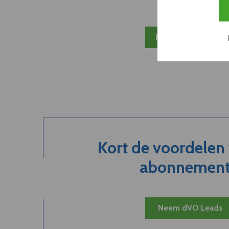
Plan 20 min inzicht
Kort de voordelen
abonnement.
Neem dVO Leads