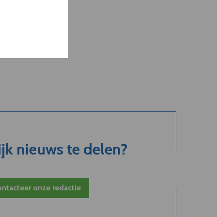
jk nieuws te delen?
ntacteer onze redactie