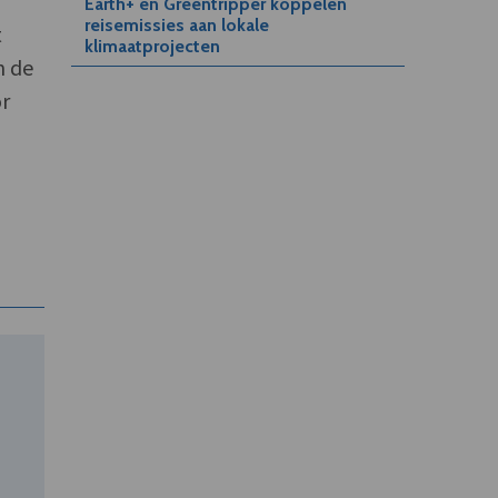
Earth+ en Greentripper koppelen
reisemissies aan lokale
t
klimaatprojecten
n de
or