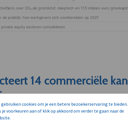
cteert 14 commerciële ka
s
 gebruiken cookies om je een betere bezoekerservaring te bieden.
unnen aan dit bedrijf verkopen?
s je voorkeuren aan of klik op akkoord om verder te gaan naar de
nen klant worden van deze onderneming?
bsite.
viseurs worden mogelijk relevant?