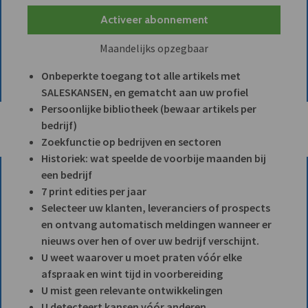
Activeer abonnement
Maandelijks opzegbaar
Onbeperkte toegang tot alle artikels met
SALESKANSEN, en gematcht aan uw profiel
Persoonlijke bibliotheek (bewaar artikels per
bedrijf)
Zoekfunctie op bedrijven en sectoren
Historiek: wat speelde de voorbije maanden bij
een bedrijf
7 print edities per jaar
Selecteer uw klanten, leveranciers of prospects
en ontvang automatisch meldingen wanneer er
nieuws over hen of over uw bedrijf verschijnt.
U weet waarover u moet praten vóór elke
afspraak en wint tijd in voorbereiding
U mist geen relevante ontwikkelingen
U detecteert kansen vóór anderen