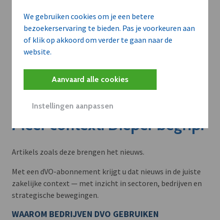
We gebruiken cookies om je een betere
bezoekerservaring te bieden. Pas je voorkeuren aan
of klik op akkoord om verder te gaan naar de
website.
Aanvaard alle cookies
Instellingen aanpassen
Meer context. Dieper begrip.
Artikels zoals deze brengen het nieuws.
Met een dVO-abonnement krijgt u dat nieuws in de juiste
zakelijke context — met inzicht in sectoren, bedrijven en
strategische bewegingen.
WAAROM BEDRIJVEN DVO GEBRUIKEN