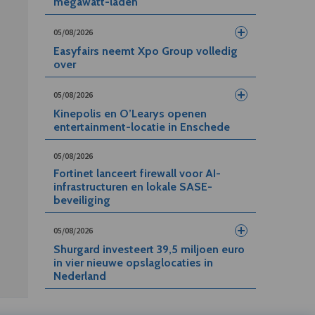
megawatt-laden
05/08/2026
Easyfairs neemt Xpo Group volledig
over
05/08/2026
Kinepolis en O’Learys openen
entertainment-locatie in Enschede
05/08/2026
Fortinet lanceert firewall voor AI-
infrastructuren en lokale SASE-
beveiliging
05/08/2026
Shurgard investeert 39,5 miljoen euro
in vier nieuwe opslaglocaties in
Nederland