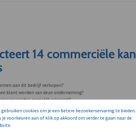
cteert 14 commerciële ka
s
unnen aan dit bedrijf verkopen?
nen klant worden van deze onderneming?
viseurs worden mogelijk relevant?
 gebruiken cookies om je een betere bezoekerservaring te bieden.
s je voorkeuren aan of klik op akkoord om verder te gaan naar de
bsite.