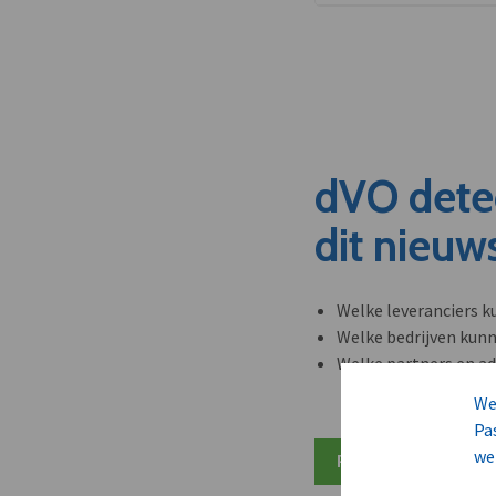
dVO dete
dit nieuw
Welke leveranciers k
Welke bedrijven kun
Welke partners en ad
We
Pa
we
Plan 20 min inzicht