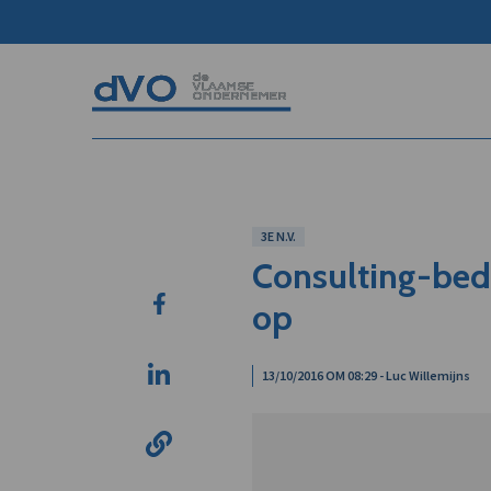
3E N.V.
Consulting-bedri
op
13/10/2016 OM 08:29 - Luc Willemijns