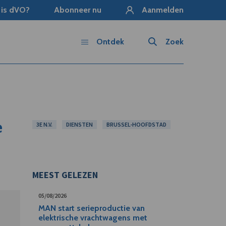
 is dVO?
Abonneer nu
Aanmelden
Ontdek
Zoek
e
3E N.V.
DIENSTEN
BRUSSEL-HOOFDSTAD
MEEST GELEZEN
05/08/2026
MAN start serieproductie van
elektrische vrachtwagens met