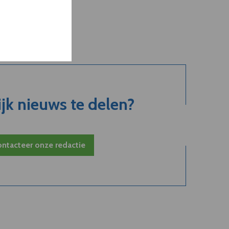
jk nieuws te delen?
ntacteer onze redactie