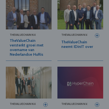
THEVALUECHAIN N.V.
THEVALUECHAIN N.V.
TheValueChain
TheValueChain
versterkt groei met
neemt IDinIT over
overname van
Nederlandse HuRis
THEVALUECHAIN N.V.
THEVALUECHAIN N.V.