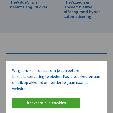
TheValueChain
TheValueChain
neemt Canguru over
lanceert nieuwe
offering rond hyper-
automatisering
Kort de voordelen
We gebruiken cookies om je een betere
van een
bezoekerservaring te bieden. Pas je voorkeuren aan
of klik op akkoord om verder te gaan naar de
abonnement...
website.
Aanvaard alle cookies
Neem dVO Leads