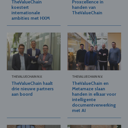
TheValueChain
Proxcellence in
koestert
handen van
internationale
TheValueChain
ambities met HXM
THEVALUECHAIN N.V.
THEVALUECHAIN N.V.
TheValueChain haalt
TheValueChain en
drie nieuwe partners
Metamaze slaan
aan boord
handen in elkaar voor
intelligente
documentverwerking
met AI