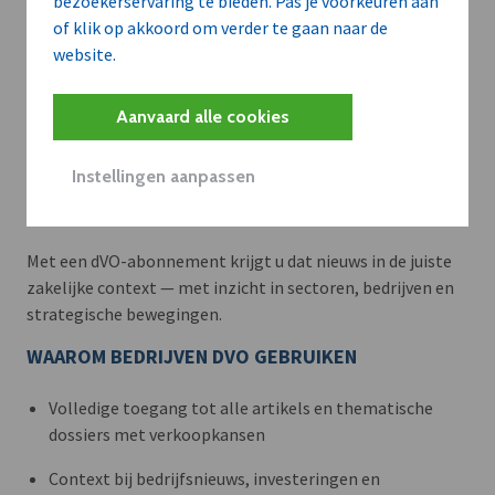
bezoekerservaring te bieden. Pas je voorkeuren aan
of klik op akkoord om verder te gaan naar de
website.
Aanvaard alle cookies
Meer context. Dieper begrip.
Instellingen aanpassen
Artikels zoals deze brengen het nieuws.
Met een dVO-abonnement krijgt u dat nieuws in de juiste
zakelijke context — met inzicht in sectoren, bedrijven en
strategische bewegingen.
WAAROM BEDRIJVEN DVO GEBRUIKEN
Volledige toegang tot alle artikels en thematische
dossiers met verkoopkansen
Context bij bedrijfsnieuws, investeringen en