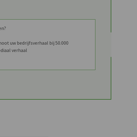
Resilience-platform
en?
ot uw bedrijfsverhaal bij 50.000
diaal verhaal