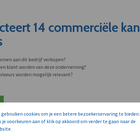
cteert 14 commerciële ka
s
unnen aan dit bedrijf verkopen?
nen klant worden van deze onderneming?
viseurs worden mogelijk relevant?
 gebruiken cookies om je een betere bezoekerservaring te bieden.
s je voorkeuren aan of klik op akkoord om verder te gaan naar de
bsite.