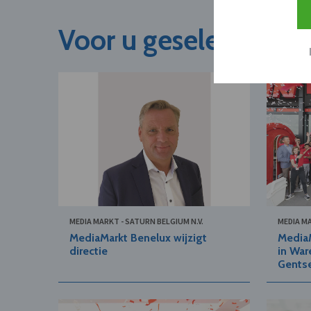
Voor u geselecteerd
MEDIA MARKT - SATURN BELGIUM N.V.
MEDIA MA
MediaMarkt Benelux wijzigt
MediaM
directie
in War
Gents