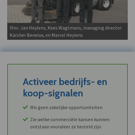
Vlnr.: Jan Heylens, Kees Wagtmans, managing director
Kärcher Benelux, en Marcel Heylens
Activeer bedrijfs- en
koop-signalen
Mis geen zakelijke opportuniteiten
Zie welke commerciële kansen kunnen
ontstaan vooraleer ze besteld zijn