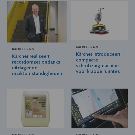
KAERCHER N.V.
KAERCHER N.V.
Kärcher introduceert
Kärcher realiseert
compacte
recordomzet ondanks
schrobzuigmachine
uitdagende
voor krappe ruimtes
marktomstandigheden
KAERCHER N.V.
KAERCHER N.V.