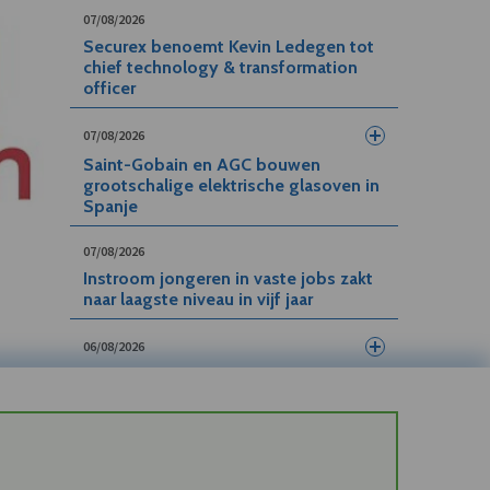
07/08/2026
Securex benoemt Kevin Ledegen tot
chief technology & transformation
officer
07/08/2026
Saint-Gobain en AGC bouwen
grootschalige elektrische glasoven in
Spanje
07/08/2026
Instroom jongeren in vaste jobs zakt
naar laagste niveau in vijf jaar
06/08/2026
DP World investeert 48 miljoen euro
in nieuwe cold chain hub in
Antwerpen
06/08/2026
Arctic Wolf bundelt beveiliging,