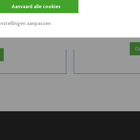
Aanvaard alle cookies
 van een
Belangri
Instellingen aanpassen
..
Co