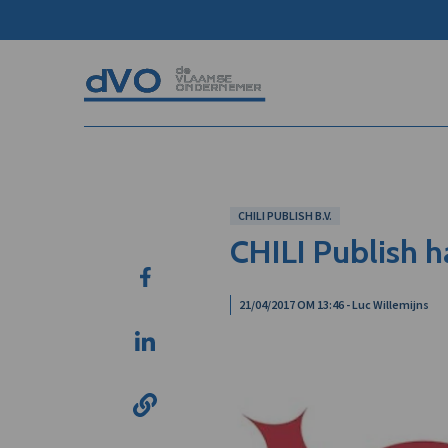
CHILI PUBLISH B.V.
CHILI Publish h
21/04/2017 OM 13:46 - Luc Willemijns