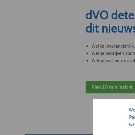
dVO dete
dit nieuw
Welke leveranciers k
Welke bedrijven kun
Welke partners en ad
Plan 20 min inzicht
We
Pa
we