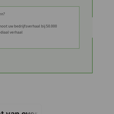
incident-respons en herstel in Cyber
Resilience-platform
en?
ot uw bedrijfsverhaal bij 50.000
diaal verhaal