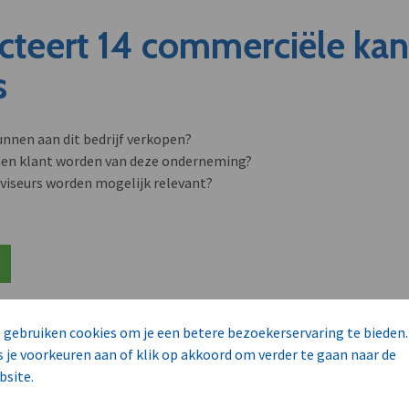
cteert 14 commerciële ka
s
unnen aan dit bedrijf verkopen?
nen klant worden van deze onderneming?
viseurs worden mogelijk relevant?
 gebruiken cookies om je een betere bezoekerservaring te bieden.
s je voorkeuren aan of klik op akkoord om verder te gaan naar de
bsite.