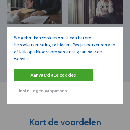
AKZO NOBEL DECORATIVE
OLY EUROPE LTD.
PAINTS BELGIUM N.V.
Zweeds
We gebruiken cookies om je een betere
AkzoNobel wijst
supplementenmerk
bezoekerservaring te bieden. Pas je voorkeuren aan
overnamevoorstellen
OLY breidt Europees
van Nippon Paint
of klik op akkoord om verder te gaan naar de
assortiment uit met
voor decoratieve verf
website.
vier formules
af
Aanvaard alle cookies
Instellingen aanpassen
Kort de voordelen