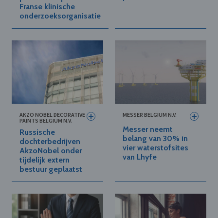
Franse klinische
onderzoeksorganisatie
AKZO NOBEL DECORATIVE
MESSER BELGIUM N.V.
PAINTS BELGIUM N.V.
Messer neemt
Russische
belang van 30% in
dochterbedrijven
vier waterstofsites
AkzoNobel onder
van Lhyfe
tijdelijk extern
bestuur geplaatst