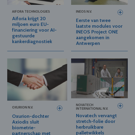
AIFORA TECHNOLOGIES
INEOS N.V.
Aiforia krijgt 20
Eerste van twee
miljoen euro EU-
laatste modules voor
financiering voor AI-
INEOS Project ONE
gestuurde
aangekomen in
kankerdiagnostiek
Antwerpen
NOVATECH
OXURION N.V.
INTERNATIONAL N.V.
Novatech vervangt
Oxurion-dochter
stretch-folie door
Axiodis sluit
herbruikbare
biometrie-
palletwikkels
partnerschap met