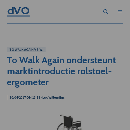
TO WALK AGAIN V.Z.W.
To Walk Again ondersteunt
marktintroductie rolstoel-
ergometer
30/04/2017 OM 13:18 - Luc Willemijns