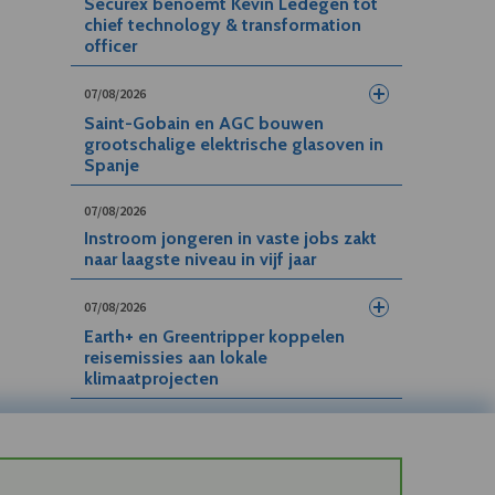
Securex benoemt Kevin Ledegen tot
chief technology & transformation
officer
07/08/2026
Saint-Gobain en AGC bouwen
grootschalige elektrische glasoven in
Spanje
07/08/2026
Instroom jongeren in vaste jobs zakt
naar laagste niveau in vijf jaar
07/08/2026
Earth+ en Greentripper koppelen
reisemissies aan lokale
klimaatprojecten
07/08/2026
Maison Pommery zet gesprekken met
Henkell on hold en koopt tijd