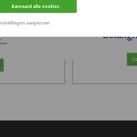
Aanvaard alle cookies
Instellingen aanpassen
 van een
Belangri
..
Co