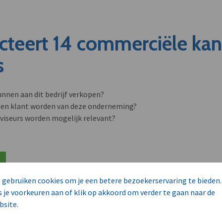
cteert 14 commerciële ka
s
unnen aan dit bedrijf verkopen?
nen klant worden van deze onderneming?
viseurs worden mogelijk relevant?
 gebruiken cookies om je een betere bezoekerservaring te bieden.
s je voorkeuren aan of klik op akkoord om verder te gaan naar de
bsite.