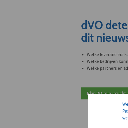
dVO dete
dit nieuw
Welke leveranciers k
Welke bedrijven kun
Welke partners en ad
Plan 20 min inzicht
We
Pa
we