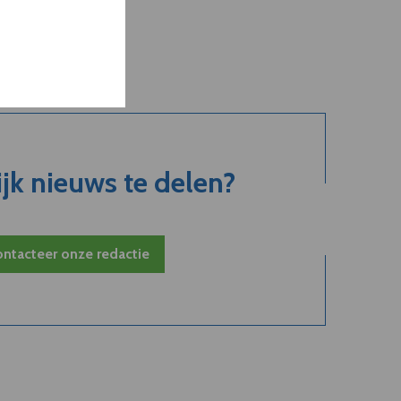
jk nieuws te delen?
ntacteer onze redactie