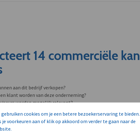
cteert 14 commerciële ka
s
unnen aan dit bedrijf verkopen?
nen klant worden van deze onderneming?
viseurs worden mogelijk relevant?
 gebruiken cookies om je een betere bezoekerservaring te bieden.
s je voorkeuren aan of klik op akkoord om verder te gaan naar de
bsite.