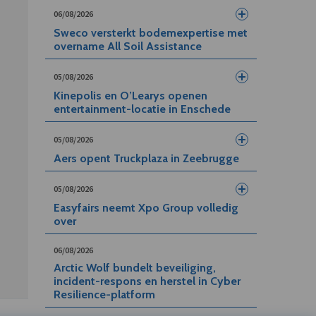
06/08/2026
Sweco versterkt bodemexpertise met
overname All Soil Assistance
05/08/2026
Kinepolis en O’Learys openen
entertainment-locatie in Enschede
05/08/2026
Aers opent Truckplaza in Zeebrugge
05/08/2026
Easyfairs neemt Xpo Group volledig
over
06/08/2026
Arctic Wolf bundelt beveiliging,
incident-respons en herstel in Cyber
Resilience-platform