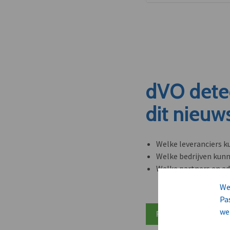
dVO dete
dit nieuw
Welke leveranciers k
Welke bedrijven kun
Welke partners en ad
We
Pa
we
Plan 20 min inzicht