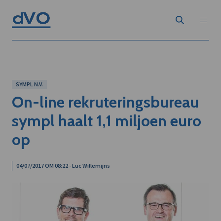
SYMPL N.V.
On-line rekruteringsbureau
sympl haalt 1,1 miljoen euro
op
04/07/2017 OM 08:22 - Luc Willemijns