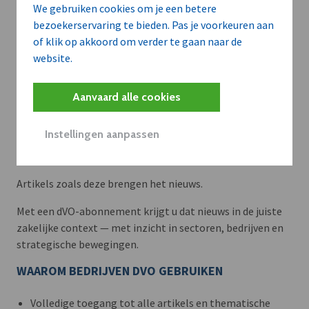
We gebruiken cookies om je een betere
bezoekerservaring te bieden. Pas je voorkeuren aan
of klik op akkoord om verder te gaan naar de
website.
Aanvaard alle cookies
Instellingen aanpassen
Meer context. Dieper begrip.
Artikels zoals deze brengen het nieuws.
Met een dVO-abonnement krijgt u dat nieuws in de juiste
zakelijke context — met inzicht in sectoren, bedrijven en
strategische bewegingen.
WAAROM BEDRIJVEN DVO GEBRUIKEN
Volledige toegang tot alle artikels en thematische