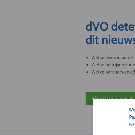
dVO dete
dit nieuw
Welke leveranciers k
Welke bedrijven kun
Welke partners en ad
Plan 20 min inzicht
We
Pa
we