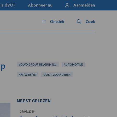
 is dVO?
Abonneer nu
Aanmelden
Ontdek
Zoek
ep
VOLVO GROUP BELGIUM N.V.
AUTOMOTIVE
ANTWERPEN
OOST-VLAANDEREN
MEEST GELEZEN
07/08/2026