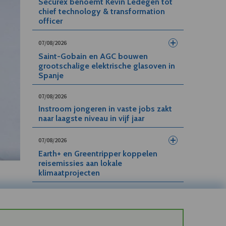
Securex benoemt Kevin Ledegen tot
chief technology & transformation
officer
07/08/2026
Saint-Gobain en AGC bouwen
grootschalige elektrische glasoven in
Spanje
07/08/2026
Instroom jongeren in vaste jobs zakt
naar laagste niveau in vijf jaar
07/08/2026
Earth+ en Greentripper koppelen
reisemissies aan lokale
klimaatprojecten
07/08/2026
Maison Pommery zet gesprekken met
Henkell on hold en koopt tijd