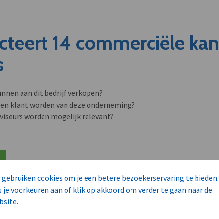
cteert 14 commerciële ka
s
unnen aan dit bedrijf verkopen?
nen klant worden van deze onderneming?
viseurs worden mogelijk relevant?
 gebruiken cookies om je een betere bezoekerservaring te bieden.
s je voorkeuren aan of klik op akkoord om verder te gaan naar de
bsite.