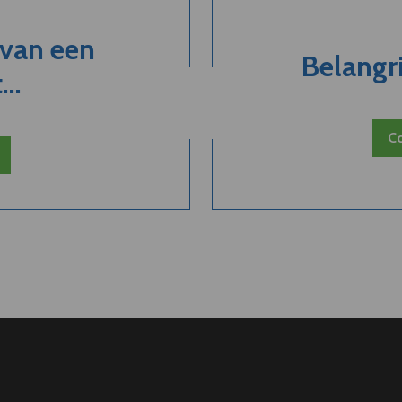
 van een
Belangri
..
Co