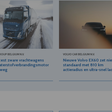
ROUP BELGIUM N.V.
VOLVO CAR BELGIUM N.V.
test zware vrachtwagens
Nieuwe Volvo EX60 zet ni
aterstofverbrandingsmotor
standaard met 810 km
 weg
actieradius en ultra-snel l