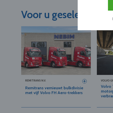
Voor u geselecteerd
REMITRANS N.V.
VOLVO G
Volvo 
Remitrans vernieuwt bulkdivisie
motorp
met vijf Volvo FH Aero-trekkers
verbr