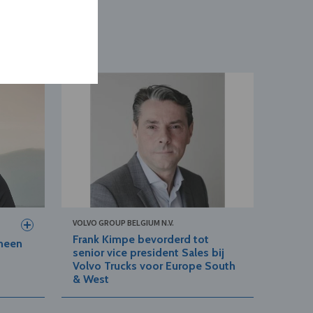
VOLVO GROUP BELGIUM N.V.
Frank Kimpe bevorderd tot
meen
senior vice president Sales bij
Volvo Trucks voor Europe South
& West