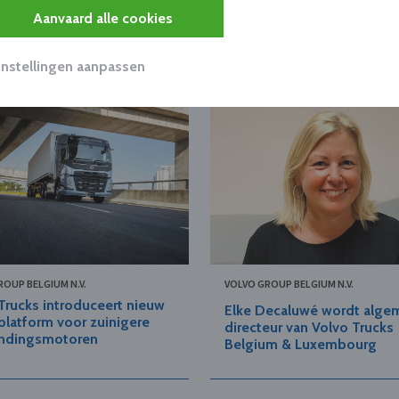
Aanvaard alle cookies
Instellingen aanpassen
ROUP BELGIUM N.V.
VOLVO GROUP BELGIUM N.V.
Trucks introduceert nieuw
Elke Decaluwé wordt alge
latform voor zuinigere
directeur van Volvo Trucks
andingsmotoren
Belgium & Luxembourg