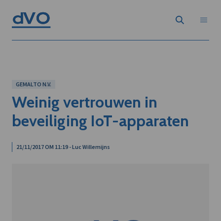
GEMALTO N.V.
Weinig vertrouwen in
beveiliging IoT-apparaten
21/11/2017 OM 11:19 - Luc Willemijns