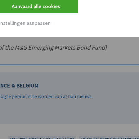
unten zijn toenemen voor de volgende 12 maanden.
Aanvaard alle cookies
llelle opwaartse bearish beweging die de recente bew
Instellingen aanpassen
 of the M&G Emerging Markets Bond Fund)
NCE & BELGIUM
hoogte gebracht te worden van al hun nieuws.
M&G INVESTMENTS FRANCE & BELGIUM
FINANCIËN, BANK & VERZEKERINGE