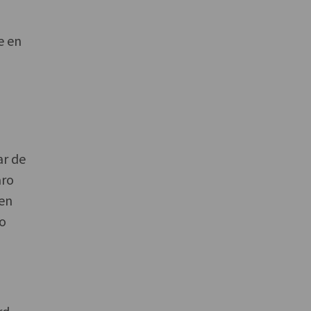
e en
ar de
aro
nen
eo