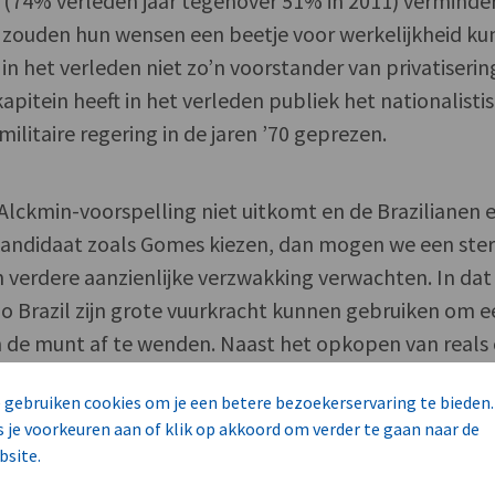
d (74% verleden jaar tegenover 51% in 2011) verminde
zouden hun wensen een beetje voor werkelijkheid k
 het verleden niet zo’n voorstander van privatiseri
apitein heeft in het verleden publiek het nationalisti
ilitaire regering in de jaren ’70 geprezen.
 Alckmin-voorspelling niet uitkomt en de Brazilianen 
e kandidaat zoals Gomes kiezen, dan mogen we een ste
n verdere aanzienlijke verzwakking verwachten. In dat
o Brazil zijn grote vuurkracht kunnen gebruiken om 
n de munt af te wenden. Naast het opkopen van reals
zou de bank, indien nodig, het aantal veilingen van
 gebruiken cookies om je een betere bezoekerservaring te bieden.
kunnen verhogen.
s je voorkeuren aan of klik op akkoord om verder te gaan naar de
bsite.
bben we de opbrengsten van lokale overheidsobligati