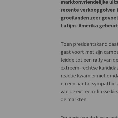
marktonvriendelijke uits
recente verkoopgolven in
groeilanden zeer gevoel
Latijns-Amerika gebeurt
Toen presidentskandidaat
gaat voort met zijn camp
leidde tot een rally van d
extreem-rechtse kandidaa
reactie kwam er niet omda
nu een aantal sympathies
van de extreem-linkse ki
de markten.
Op basis van de kiesinten