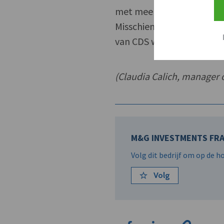
met meer dan 300 basisp
Misschien is dit een para
van CDS weerspiegelt.
(Claudia Calich, manager
M&G INVESTMENTS FRA
Volg dit bedrijf om op de 
Volg