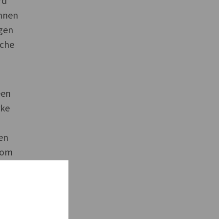
rd
unnen
ngen
sche
een
rke
een
 om
es