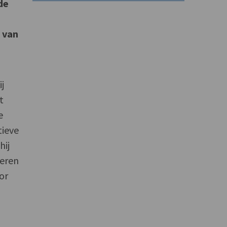
de
 van
j
t
e
tieve
hij
deren
or