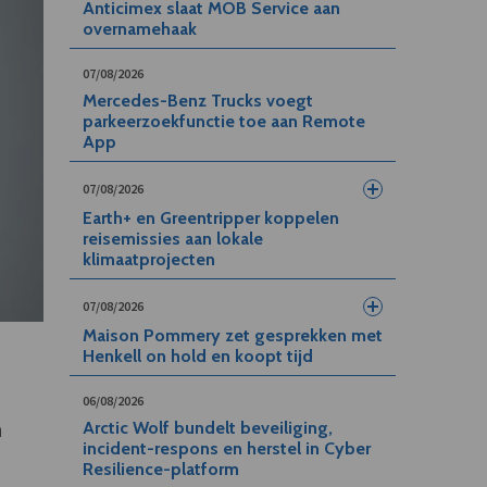
Anticimex slaat MOB Service aan
overnamehaak
07/08/2026
Mercedes-Benz Trucks voegt
parkeerzoekfunctie toe aan Remote
App
07/08/2026
Earth+ en Greentripper koppelen
reisemissies aan lokale
klimaatprojecten
07/08/2026
Maison Pommery zet gesprekken met
Henkell on hold en koopt tijd
06/08/2026
n
Arctic Wolf bundelt beveiliging,
incident-respons en herstel in Cyber
Resilience-platform