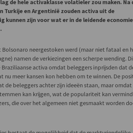
lag de hele activaklasse volatieler zou maken. Na 
 Turkije en Argentinië zouden activa uit de
ig kunnen zijn voor wat er in de leidende economie
.
 Bolsonaro neergestoken werd (maar niet fataal en hi
agne) namen de verkiezingen een scherpe wending. Di
e Braziliaanse activa omdat beleggers inprijsden dat d
t nu meer kansen kon hebben om te winnen. De posi
t de beleggers achter zijn ideeën staan, maar omdat 
temmen kan krijgen, wat de populariteit kan vermin
ezers, die over het algemeen niet gesmaakt worden do
ties bestaat de mogelijkheid dat de marktvriendelijke