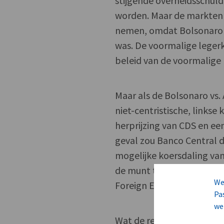
stijgende overheidsschul
worden. Maar de markten 
nemen, omdat Bolsonaro in
was. De voormalige legerk
beleid van de voormalige m
Maar als de Bolsonaro vs.
niet-centristische, links
herprijzing van CDS en ee
geval zou Banco Central d
mogelijke koersdaling va
de munt te ondersteunen, 
We
Foreign Exchange swaps 
Pa
we
Wat de rente betreft, he