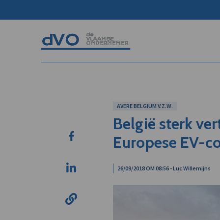
AVERE BELGIUM V.Z.W.
België sterk ve
Europese EV-co
26/09/2018 OM 08:56 - Luc Willemijns