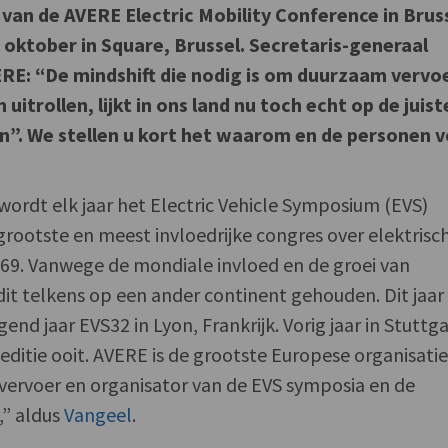
van de AVERE Electric Mobility Conference in Brus
 oktober in Square, Brussel. Secretaris-generaal
ERE: “De mindshift die nodig is om duurzaam vervo
uitrollen, lijkt in ons land nu toch echt op de juist
n”. We stellen u kort het waarom en de personen v
 wordt elk jaar het Electric Vehicle Symposium (EVS)
grootste en meest invloedrijke congres over elektrisc
 1969. Vanwege de mondiale invloed en de groei van
 dit telkens op een ander continent gehouden. Dit jaar
end jaar EVS32 in Lyon, Frankrijk. Vorig jaar in Stuttg
editie ooit. AVERE is de grootste Europese organisati
 vervoer en organisator van de EVS symposia en de
,” aldus
Vangeel
.