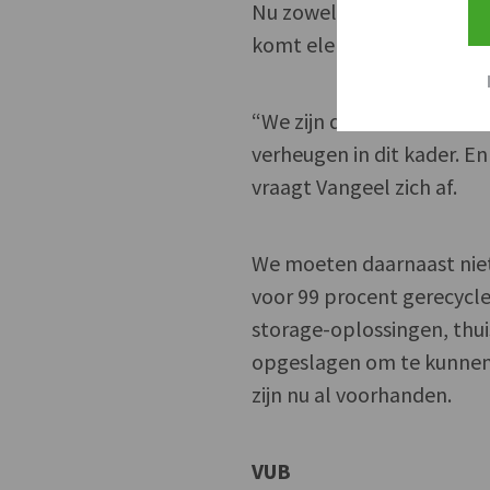
Nu zowel de te rijden afs
komt elektrisch rijden ste
“We zijn daarom benieuwd
verheugen in dit kader. En
vraagt Vangeel zich af.
We moeten daarnaast niet 
voor 99 procent gerecycl
storage-oplossingen, thu
opgeslagen om te kunnen 
zijn nu al voorhanden.
VUB