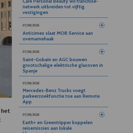
Care Personal Beauty wil franchise-
netwerk uitbreiden tot vijftig
vestigingen
07/08/2026
Anticimex slaat MOB Service aan
overnamehaak
07/08/2026
Saint-Gobain en AGC bouwen
grootschalige elektrische glasoven in
Spanje
07/08/2026
Mercedes-Benz Trucks voegt
parkeerzoekfunctie toe aan Remote
App
 het
07/08/2026
t
Earth+ en Greentripper koppelen
reisemissies aan lokale