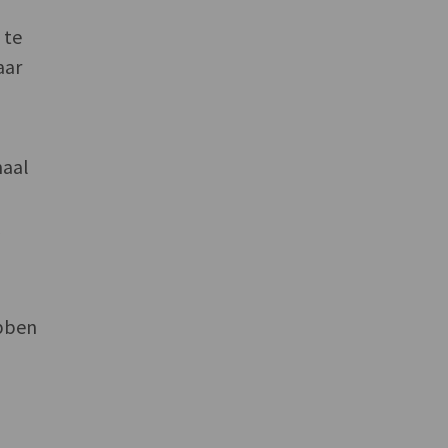
 te
aar
maal
k
ebben