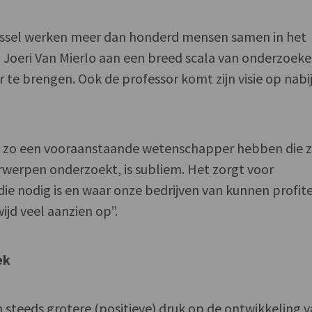
 Brussel werken meer dan honderd mensen samen in het
r. Joeri Van Mierlo aan een breed scala van onderzoek
r te brengen. Ook de professor komt zijn visie op nabi
gië zo een vooraanstaande wetenschapper hebben die 
rwerpen onderzoekt, is subliem. Het zorgt voor
die nodig is en waar onze bedrijven van kunnen profit
ijd veel aanzien op”.
ek
 steeds grotere (positieve) druk op de ontwikkeling 