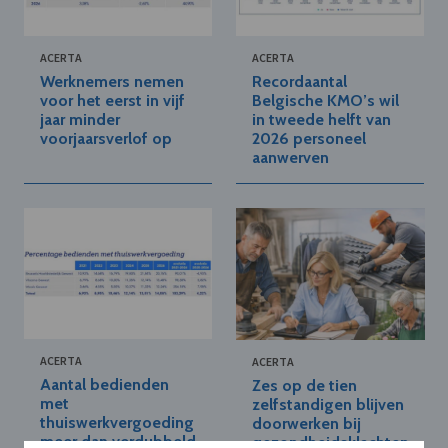
ACERTA
ACERTA
Werknemers nemen
Recordaantal
voor het eerst in vijf
Belgische KMO’s wil
jaar minder
in tweede helft van
voorjaarsverlof op
2026 personeel
aanwerven
ACERTA
ACERTA
Aantal bedienden
Zes op de tien
met
zelfstandigen blijven
thuiswerkvergoeding
doorwerken bij
meer dan verdubbeld
gezondheidsklachten