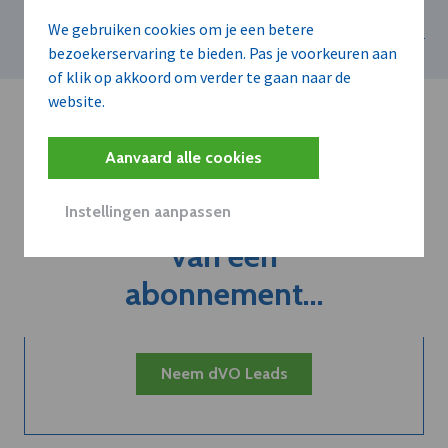
sinds 2021
We gebruiken cookies om je een betere
bezoekerservaring te bieden. Pas je voorkeuren aan
of klik op akkoord om verder te gaan naar de
website.
Aanvaard alle cookies
Kort de voordelen
Instellingen aanpassen
van een
abonnement...
Neem dVO Leads