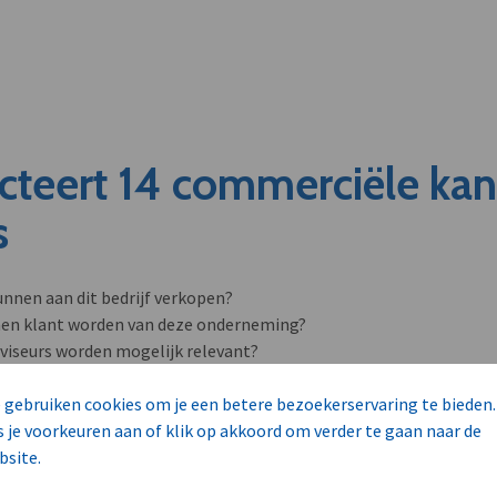
cteert 14 commerciële ka
s
unnen aan dit bedrijf verkopen?
nen klant worden van deze onderneming?
viseurs worden mogelijk relevant?
 gebruiken cookies om je een betere bezoekerservaring te bieden.
s je voorkeuren aan of klik op akkoord om verder te gaan naar de
bsite.