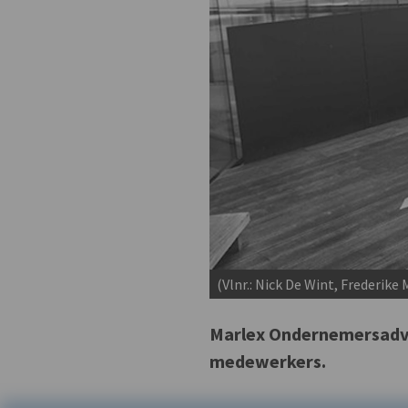
(Vlnr.: Nick De Wint, Frederi
Marlex Ondernemersadvo
medewerkers.