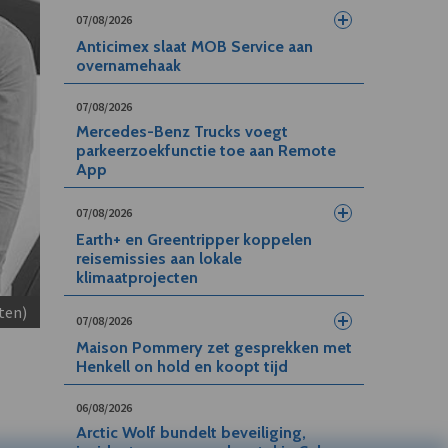
07/08/2026
Anticimex slaat MOB Service aan
overnamehaak
07/08/2026
Mercedes-Benz Trucks voegt
parkeerzoekfunctie toe aan Remote
App
07/08/2026
Earth+ en Greentripper koppelen
reisemissies aan lokale
klimaatprojecten
ten)
07/08/2026
Maison Pommery zet gesprekken met
Henkell on hold en koopt tijd
06/08/2026
Arctic Wolf bundelt beveiliging,