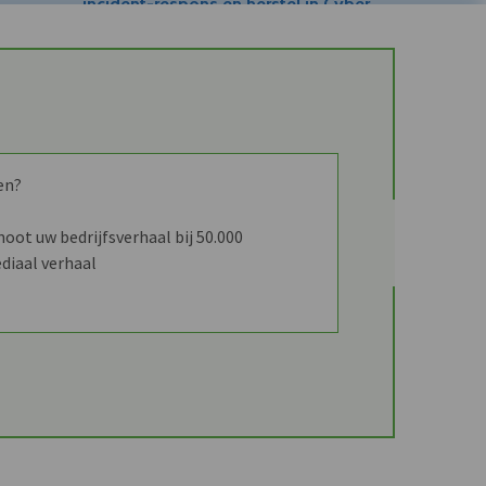
incident-respons en herstel in Cyber
Resilience-platform
en?
ot uw bedrijfsverhaal bij 50.000
diaal verhaal