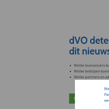
dVO dete
dit nieuw
Welke leveranciers k
Welke bedrijven kun
Welke partners en ad
We
Pa
Plan 20 min inzicht
we