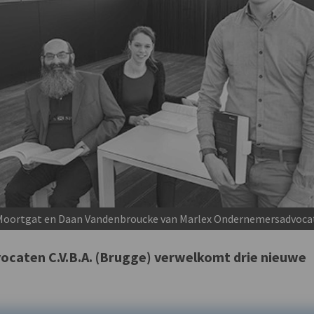
ke Moortgat en Daan Vandenbroucke van Marlex Ondernemersadvoca
caten C.V.B.A. (Brugge) verwelkomt drie nieuwe