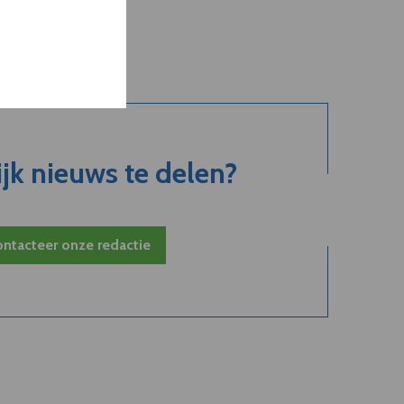
jk nieuws te delen?
ntacteer onze redactie