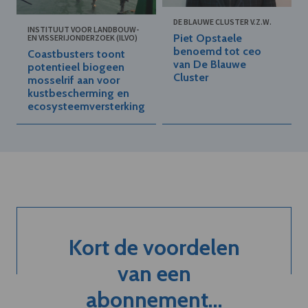
DE BLAUWE CLUSTER V.Z.W.
INSTITUUT VOOR LANDBOUW-
Piet Opstaele
EN VISSERIJONDERZOEK (ILVO)
benoemd tot ceo
Coastbusters toont
van De Blauwe
potentieel biogeen
Cluster
mosselrif aan voor
kustbescherming en
ecosysteemversterking
Kort de voordelen
van een
abonnement...