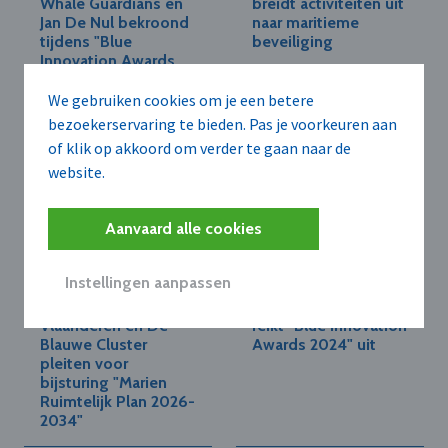
Whale Guardians en
breidt activiteiten uit
Jan De Nul bekroond
naar maritieme
tijdens "Blue
beveiliging
Innovation Awards
2025"
We gebruiken cookies om je een betere
bezoekerservaring te bieden. Pas je voorkeuren aan
of klik op akkoord om verder te gaan naar de
website.
Aanvaard alle cookies
Instellingen aanpassen
POM WEST-VLAANDEREN
DE BLAUWE CLUSTER V.Z.W.
POM West-
De Blauwe Cluster
Vlaanderen en De
reikt "Blue Innovation
Blauwe Cluster
Awards 2024" uit
pleiten voor
bijsturing "Marien
Ruimtelijk Plan 2026-
2034"