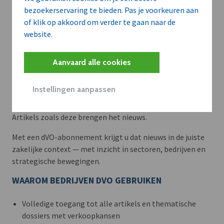
bezoekerservaring te bieden. Pas je voorkeuren aan
of klik op akkoord om verder te gaan naar de
website.
Aanvaard alle cookies
Meer context. Dieper begrip.
Instellingen aanpassen
Artikels zoals deze brengen het nieuws.
Met een dVO-abonnement krijgt u dat nieuws in de juiste
zakelijke context — met inzicht in sectoren, bedrijven en
strategische bewegingen.
WAAROM BEDRIJVEN DVO GEBRUIKEN
Volledige toegang tot alle artikels en thematische
dossiers met verkoopkansen