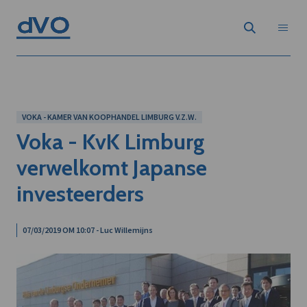
VOKA - KAMER VAN KOOPHANDEL LIMBURG V.Z.W.
Voka - KvK Limburg
verwelkomt Japanse
investeerders
07/03/2019 OM 10:07 - Luc Willemijns