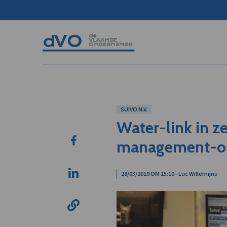
SUIVO N.V.
Water-link in z
management-op
28/03/2019 OM 15:10 - Luc Willemijns