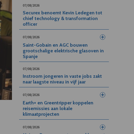
07/08/2026
Securex benoemt Kevin Ledegen tot
chief technology & transformation
officer
07/08/2026
Saint-Gobain en AGC bouwen
grootschalige elektrische glasoven in
Spanje
07/08/2026
Instroom jongeren in vaste jobs zakt
naar laagste niveau in vijf jaar
07/08/2026
Earth+ en Greentripper koppelen
reisemissies aan lokale
klimaatprojecten
07/08/2026