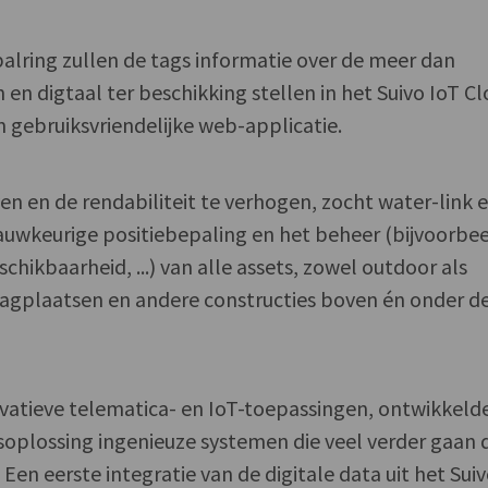
palring zullen de tags informatie over de meer dan
en digtaal ter beschikking stellen in het Suivo IoT C
 gebruiksvriendelijke web-applicatie.
ven en de rendabiliteit te verhogen, zocht water-link 
auwkeurige positiebepaling en het beheer (bijvoorbe
hikbaarheid, ...) van alle assets, zowel outdoor als
lagplaatsen en andere constructies boven én onder d
vatieve telematica- en IoT-toepassingen, ontwikkeld
isoplossing ingenieuze systemen die veel verder gaan 
 Een eerste integratie van de digitale data uit het Sui