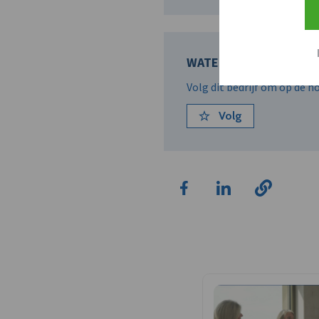
WATER-LINK O.V.
Volg dit bedrijf om op de 
Volg