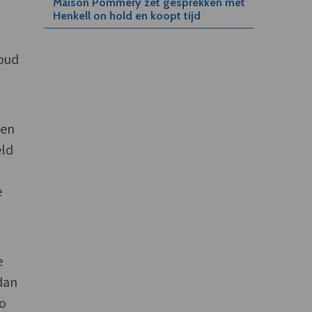
Maison Pommery zet gesprekken met
Henkell on hold en koopt tijd
loud
een
eld
e
e
dan
vo