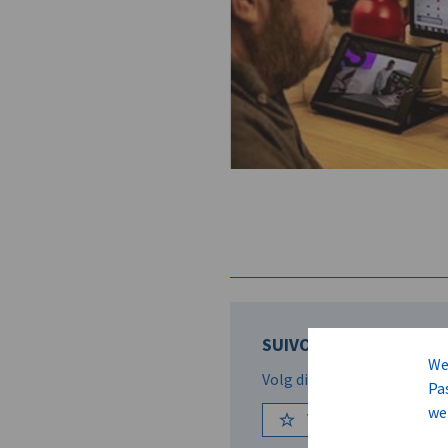
SUIVO N.V.
We
Volg dit bedrijf om op de 
Pa
we
Volg