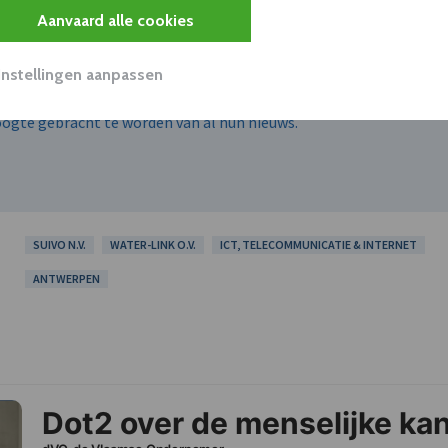
Aanvaard alle cookies
Instellingen aanpassen
hoogte gebracht te worden van al hun nieuws.
SUIVO N.V.
WATER-LINK O.V.
ICT, TELECOMMUNICATIE & INTERNET
ANTWERPEN