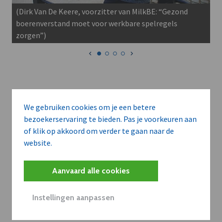
(Dirk Van De Keere, voorzitter van MilkBE: “Gezond
boerenverstand moet voor werkbare spelregels
zorgen”)
We gebruiken cookies om je een betere
bezoekerservaring te bieden. Pas je voorkeuren aan
MILKBE V.Z.W.
of klik op akkoord om verder te gaan naar de
website.
Volg dit bedrijf om op de hoogte gebracht te
worden van al hun nieuws.
Aanvaard alle cookies
Volg
Instellingen aanpassen