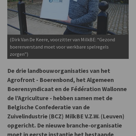
(Dirk Van De Keere, voorzitter van MilkBE: “Gezond
boerenverstand moet voor werkbare spelregels
zorgen”)
De drie landbouworganisaties van het
Agrofront - Boerenbond, het Algemeen
Boerensyndicaat en de Fédération Wallonne
de l’Agriculture - hebben samen met de
Belgische Confederatie van de
Zuivelindustrie (BCZ) MilkBE V.Z.W. (Leuven)
opgericht. De nieuwe branche-organisatie
moet in eerste instantie het bestaande