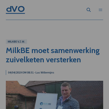
MILKBE V.Z.W.
MilkBE moet samenwerking
zuivelketen versterken
04/04/2019 OM 08:31 - Luc Willemijns