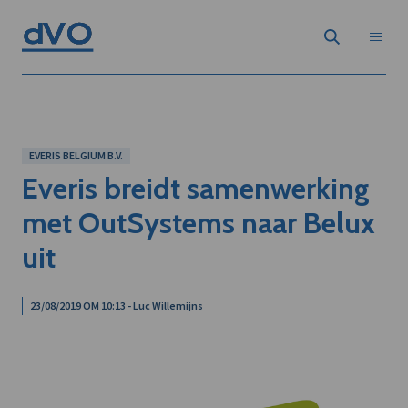
EVERIS BELGIUM B.V.
Everis breidt samenwerking
met OutSystems naar Belux
uit
23/08/2019 OM 10:13 - Luc Willemijns