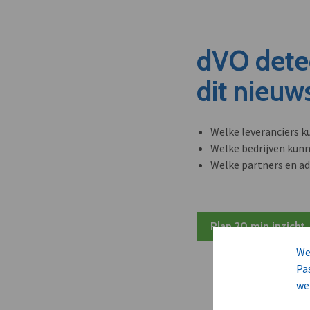
dVO dete
dit nieuw
Welke leveranciers k
Welke bedrijven kun
Welke partners en ad
Plan 20 min inzicht
We
Pa
we