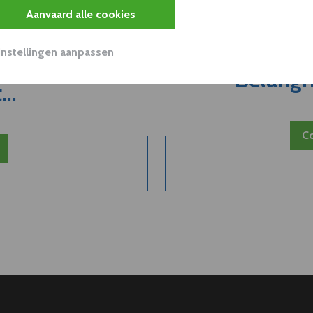
Aanvaard alle cookies
Instellingen aanpassen
 van een
Belangri
..
Co