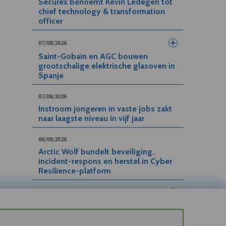
Securex benoemt Kevin Ledegen tot
chief technology & transformation
officer
07/08/2026
Saint-Gobain en AGC bouwen
grootschalige elektrische glasoven in
Spanje
07/08/2026
Instroom jongeren in vaste jobs zakt
naar laagste niveau in vijf jaar
06/08/2026
Arctic Wolf bundelt beveiliging,
incident-respons en herstel in Cyber
Resilience-platform
06/08/2026
DP World investeert 48 miljoen euro
in nieuwe cold chain hub in
Antwerpen