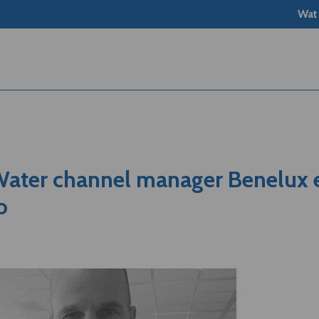
Wat
Water channel manager Benelux 
o