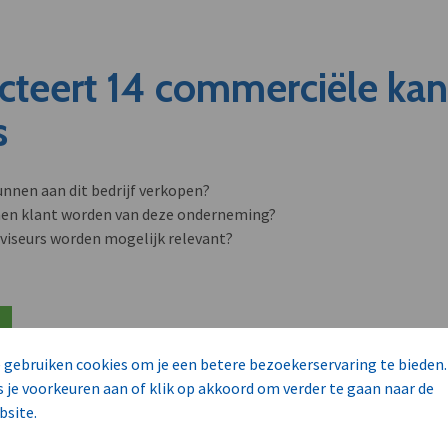
cteert 14 commerciële ka
s
unnen aan dit bedrijf verkopen?
nen klant worden van deze onderneming?
viseurs worden mogelijk relevant?
 gebruiken cookies om je een betere bezoekerservaring te bieden.
s je voorkeuren aan of klik op akkoord om verder te gaan naar de
bsite.