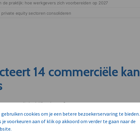
cteert 14 commerciële ka
s
unnen aan dit bedrijf verkopen?
nen klant worden van deze onderneming?
 gebruiken cookies om je een betere bezoekerservaring te bieden.
viseurs worden mogelijk relevant?
s je voorkeuren aan of klik op akkoord om verder te gaan naar de
bsite.