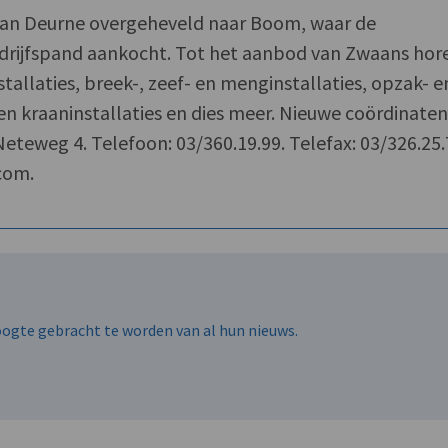
n van Deurne overgeheveld naar Boom, waar de
drijfspand aankocht. Tot het aanbod van Zwaans hor
tallaties, breek-, zeef- en menginstallaties, opzak- e
 en kraaninstallaties en dies meer. Nieuwe coördinate
eteweg 4. Telefoon: 03/360.19.99. Telefax: 03/326.25.
com.
hoogte gebracht te worden van al hun nieuws.