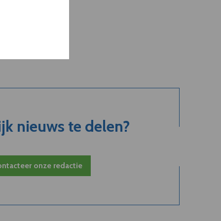
jk nieuws te delen?
ntacteer onze redactie