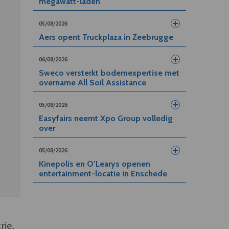
megawatt-laden
05/08/2026
Aers opent Truckplaza in Zeebrugge
06/08/2026
Sweco versterkt bodemexpertise met
overname All Soil Assistance
05/08/2026
Easyfairs neemt Xpo Group volledig
over
05/08/2026
Kinepolis en O’Learys openen
entertainment-locatie in Enschede
rie,