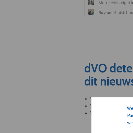
dVO dete
dit nieuw
Welke leveranciers k
Welke bedrijven kun
We
Welke partners en ad
Pa
we