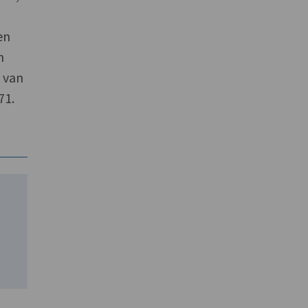
en
n
n van
71.