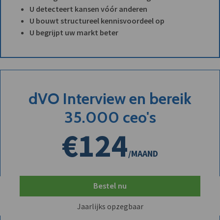
U detecteert kansen vóór anderen
U bouwt structureel kennisvoordeel op
U begrijpt uw markt beter
dVO Interview en bereik
35.000 ceo's
€124
/MAAND
Bestel nu
Jaarlijks opzegbaar