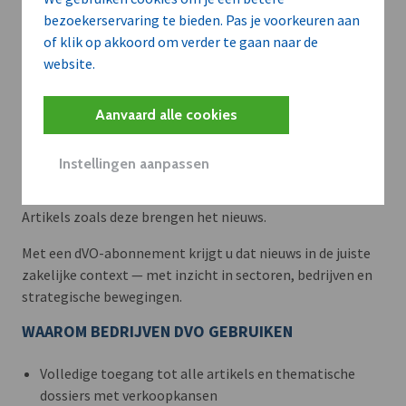
bezoekerservaring te bieden. Pas je voorkeuren aan
of klik op akkoord om verder te gaan naar de
website.
Aanvaard alle cookies
Meer context. Dieper begrip.
Instellingen aanpassen
Artikels zoals deze brengen het nieuws.
Met een dVO-abonnement krijgt u dat nieuws in de juiste
zakelijke context — met inzicht in sectoren, bedrijven en
strategische bewegingen.
WAAROM BEDRIJVEN DVO GEBRUIKEN
Volledige toegang tot alle artikels en thematische
dossiers met verkoopkansen