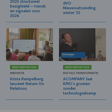
2025 structureel
dVO
bezighield — trends
Nieuwsuitzending
en signalen voor
winter '25
2026
VIDEO REPORTAGE
VIDEO REPORTAGE
INNOVATIE
DIGITALE TRANSFORMATIE
Krista Rampelberg
ACOMPANY laat
lanceert Return On
KMO’s groeien
Relations
zonder
technologiekramp