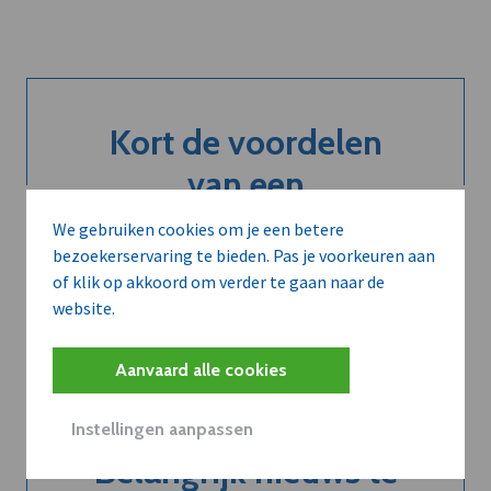
Kort de voordelen
van een
abonnement...
We gebruiken cookies om je een betere
bezoekerservaring te bieden. Pas je voorkeuren aan
of klik op akkoord om verder te gaan naar de
website.
Neem dVO Leads
Aanvaard alle cookies
Instellingen aanpassen
Belangrijk nieuws te