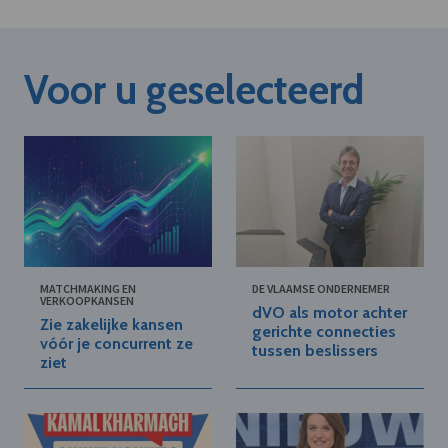
Voor u geselecteerd
MATCHMAKING EN
DE VLAAMSE ONDERNEMER
VERKOOPKANSEN
dVO als motor achter
Zie zakelijke kansen
gerichte connecties
vóór je concurrent ze
tussen beslissers
ziet