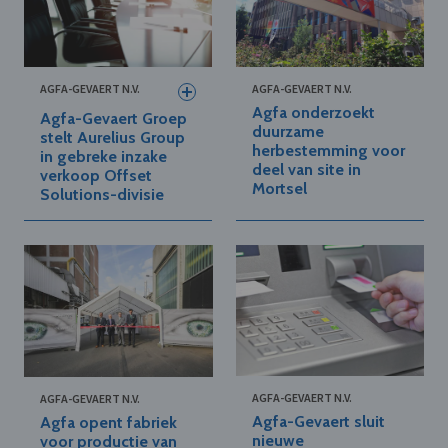
AGFA-GEVAERT N.V.
AGFA-GEVAERT N.V.
Agfa onderzoekt
Agfa-Gevaert Groep
duurzame
stelt Aurelius Group
herbestemming voor
in gebreke inzake
deel van site in
verkoop Offset
Mortsel
Solutions-divisie
AGFA-GEVAERT N.V.
AGFA-GEVAERT N.V.
Agfa-Gevaert sluit
Agfa opent fabriek
nieuwe
voor productie van