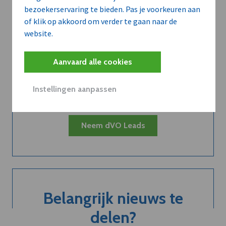
bezoekerservaring te bieden. Pas je voorkeuren aan
of klik op akkoord om verder te gaan naar de
website.
Kort de voordelen
van een
Aanvaard alle cookies
abonnement...
Instellingen aanpassen
Neem dVO Leads
Belangrijk nieuws te
delen?