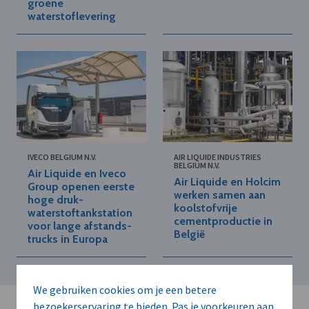
groene
waterstoflevering
IVECO BELGIUM N.V.
AIR LIQUIDE INDUSTRIES
BELGIUM N.V.
Air Liquide en Iveco
Air Liquide en Holcim
Group openen eerste
werken samen aan
hoge druk-
koolstofvrije
waterstoftankstation
cementproductie in
voor lange afstands-
België
trucks in Europa
We gebruiken cookies om je een betere
bezoekerservaring te bieden. Pas je voorkeuren aan