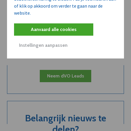
of klik op akkoord om verder te gaan naar de
website.
Kort de voordelen
Aanvaard alle cookies
van een
Instellingen aanpassen
abonnement...
Neem dVO Leads
Belangrijk nieuws te
delen?