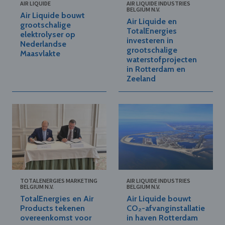
AIR LIQUIDE
AIR LIQUIDE INDUSTRIES
BELGIUM N.V.
Air Liquide bouwt
Air Liquide en
grootschalige
TotalEnergies
elektrolyser op
investeren in
Nederlandse
grootschalige
Maasvlakte
waterstofprojecten
in Rotterdam en
Zeeland
TOTALENERGIES MARKETING
AIR LIQUIDE INDUSTRIES
BELGIUM N.V.
BELGIUM N.V.
TotalEnergies en Air
Air Liquide bouwt
Products tekenen
CO₂-afvanginstallatie
overeenkomst voor
in haven Rotterdam