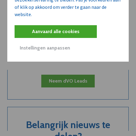
of klik op akkoord om verder te gaan naar de
website.
Kort de voordelen
Aanvaard alle cookies
van een
Instellingen aanpassen
abonnement...
Neem dVO Leads
Belangrijk nieuws te