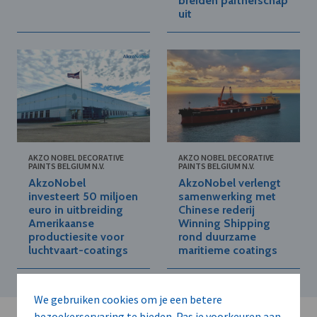
breiden partnerschap
uit
AKZO NOBEL DECORATIVE
AKZO NOBEL DECORATIVE
PAINTS BELGIUM N.V.
PAINTS BELGIUM N.V.
AkzoNobel
AkzoNobel verlengt
investeert 50 miljoen
samenwerking met
euro in uitbreiding
Chinese rederij
Amerikaanse
Winning Shipping
productiesite voor
rond duurzame
luchtvaart-coatings
maritieme coatings
We gebruiken cookies om je een betere
bezoekerservaring te bieden. Pas je voorkeuren aan