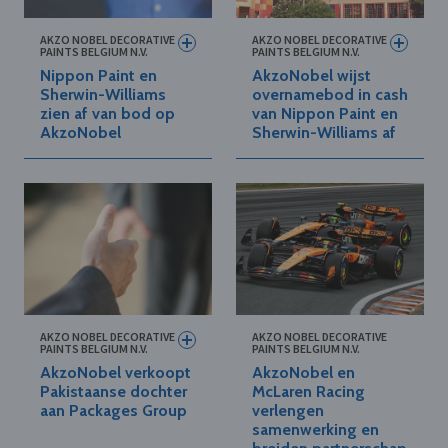
AKZO NOBEL DECORATIVE
AKZO NOBEL DECORATIVE
PAINTS BELGIUM N.V.
PAINTS BELGIUM N.V.
Nippon Paint en
AkzoNobel wijst
Sherwin-Williams
overnamebod in cash
zien af van bod op
van Nippon Paint en
AkzoNobel
Sherwin-Williams af
AKZO NOBEL DECORATIVE
AKZO NOBEL DECORATIVE
PAINTS BELGIUM N.V.
PAINTS BELGIUM N.V.
AkzoNobel verkoopt
AkzoNobel en
Pakistaanse dochter
McLaren Racing
aan Packages Group
verlengen
samenwerking en