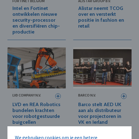
FORTINET BELGIUM
ALISTAR GROUP B.V.
Intel en Fortinet
Alistar neemt TCOG
ontwikkelen nieuwe
over en versterkt
security-processor
positie in fashion en
en diversifiëren chip-
retail
productie
LVD COMPANY N.V.
BARCO N.V.
LVD en REA Robotics
Barco stelt AED UK
bundelen krachten
aan als distributeur
voor robotgestuurde
voor projectoren in
buigcellen
VK en Ierland
We gebruiken cookies om je een betere