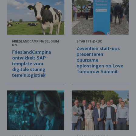
FRIESLANDCAMPINA BELGIUM
START IT @KBC
N.V.
Zeventien start-ups
FrieslandCampina
presenteren
ontwikkelt SAP-
duurzame
template voor
oplossingen op Love
digitale sturing
Tomorrow Summit
terreinlogistiek