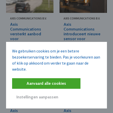
AXIS COMMUNICATIONS B.V.
AXIS COMMUNICATIONS B.V.
Axis
Axis
Communications
Communications
versterkt aanbod
introduceert nieuwe
voor
sensor voor
verkeersoplossingen
monitoring
via overname FF
luchtkwaliteit in
We gebruiken cookies om je een betere
Group
gebouwen
bezoekerservaring te bieden. Pas je voorkeuren aan
of klik op akkoord om verder te gaan naar de
website.
Aanvaard alle cookies
Instellingen aanpassen
AXIS COMMUNICATIONS B.V.
AXIS COMMUNICATIONS B.V.
Axis
Axis