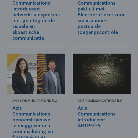
Communications
Communications
introduceert
pakt uit met
netwerk-luidsprekers
Bluetooth-lezer voor
met geïntegreerde
smartphone-
visuele en
gestuurde
akoestische
toegangscontrole
communicatie
AXIS COMMUNICATIONS B.V.
AXIS COMMUNICATIONS B.V.
Axis
Axis
Communications
Communications
benoemt nieuwe
introduceert
leidinggevenden
ARTPEC-9
voor marketing en
finance & sales