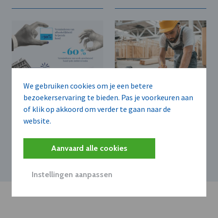
We gebruiken cookies om je een betere
INTERREG VLAANDEREN-
INTERREG VLAANDEREN-
bezoekerservaring te bieden. Pas je voorkeuren aan
NEDERLAND
NEDERLAND
of klik op akkoord om verder te gaan naar de
Slimme technologie
Nieuw Interreg-
website.
versnelt herstel na
project versterkt
hand- en
kansen voor
polsblessures
nieuwkomers op de
Aanvaard alle cookies
arbeidsmarkt
Instellingen aanpassen