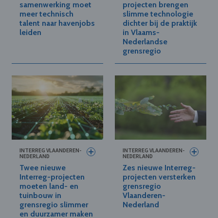
samenwerking moet
projecten brengen
meer technisch
slimme technologie
talent naar havenjobs
dichter bij de praktijk
leiden
in Vlaams-
Nederlandse
grensregio
INTERREG VLAANDEREN-
INTERREG VLAANDEREN-
NEDERLAND
NEDERLAND
Twee nieuwe
Zes nieuwe Interreg-
Interreg-projecten
projecten versterken
moeten land- en
grensregio
tuinbouw in
Vlaanderen-
grensregio slimmer
Nederland
en duurzamer maken