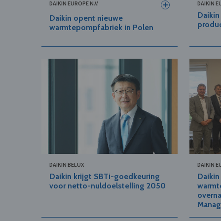
DAIKIN EUROPE N.V.
DAIKIN E
Daiki
Daikin opent nieuwe
produc
warmtepompfabriek in Polen
DAIKIN BELUX
DAIKIN E
Daikin krijgt SBTi-goedkeuring
Daikin
voor netto-nuldoelstelling 2050
warmt
overna
Manag