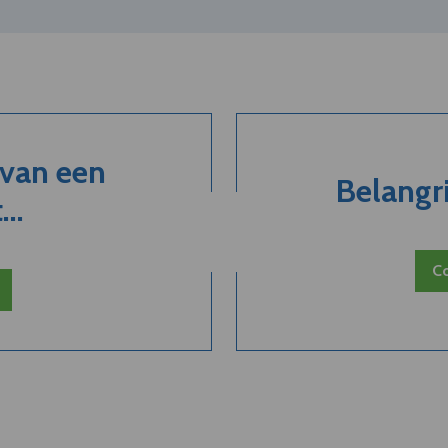
 van een
Belangri
..
Co