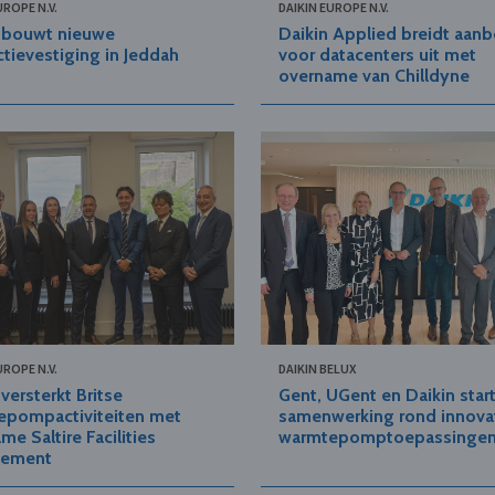
UROPE N.V.
DAIKIN EUROPE N.V.
n bouwt nieuwe
Daikin Applied breidt aan
tievestiging in Jeddah
voor datacenters uit met
overname van Chilldyne
UROPE N.V.
DAIKIN BELUX
 versterkt Britse
Gent, UGent en Daikin star
epompactiviteiten met
samenwerking rond innova
me Saltire Facilities
warmtepomptoepassinge
ement