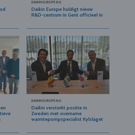
DAIKIN EUROPE N.V.
bod
Daikin Europe huldigt nieuw
R&D-centrum in Gent officieel in
DAIKIN EUROPE N.V.
ten
Daikin versterkt positie in
tieve
Zweden met overname
n
warmtepompspecialist Kylslaget