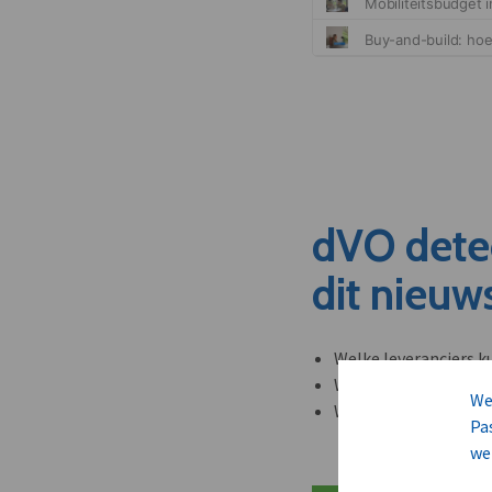
dVO dete
dit nieuw
Welke leveranciers k
Welke bedrijven kun
We
Welke partners en ad
Pa
we