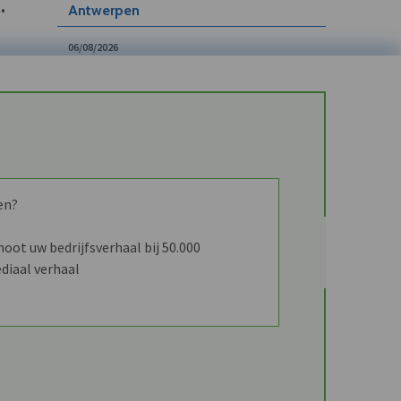
.
Antwerpen
06/08/2026
Arctic Wolf bundelt beveiliging,
incident-respons en herstel in Cyber
Resilience-platform
en?
ot uw bedrijfsverhaal bij 50.000
diaal verhaal