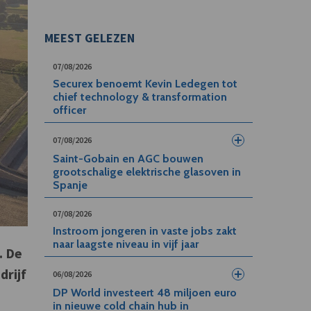
MEEST GELEZEN
07/08/2026
Securex benoemt Kevin Ledegen tot
chief technology & transformation
officer
07/08/2026
Saint-Gobain en AGC bouwen
grootschalige elektrische glasoven in
Spanje
07/08/2026
Instroom jongeren in vaste jobs zakt
naar laagste niveau in vijf jaar
. De
drijf
06/08/2026
DP World investeert 48 miljoen euro
in nieuwe cold chain hub in