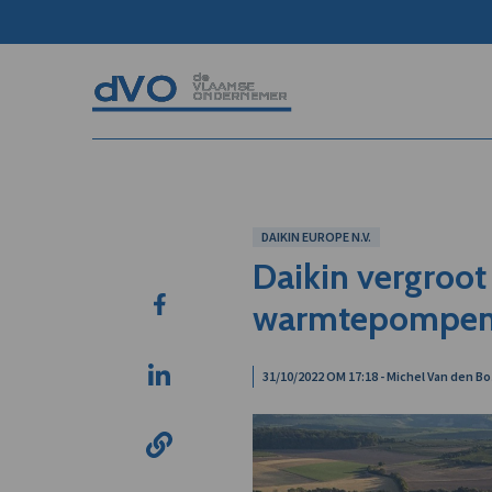
DAIKIN EUROPE N.V.
Daikin vergroot
warmtepompen 
31/10/2022 OM 17:18 - Michel Van den B