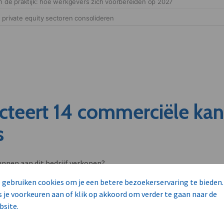
cteert 14 commerciële ka
s
unnen aan dit bedrijf verkopen?
nen klant worden van deze onderneming?
 gebruiken cookies om je een betere bezoekerservaring te bieden.
viseurs worden mogelijk relevant?
s je voorkeuren aan of klik op akkoord om verder te gaan naar de
bsite.