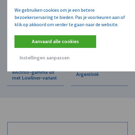
We gebruiken cookies om je een betere
bezoekerservaring te bieden. Pas je voorkeuren aan of
klik op akkoord om verder te gaan naar de website.
Aanvaard alle cookies
MERCEDES-BENZ TRUCKS
DAIMLER TRUCK BELUX
BELGIUM LUXEMBOURG
N.V.
N.V.
Daimler Truck opent
Instellingen aanpassen
Mercedes-Benz
nieuwe truck- en
Trucks breidt
busfabriek in
eActros-gamma uit
Argentinië
met Lowliner-variant